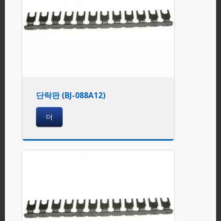
단락판 (BJ-088A12)
더