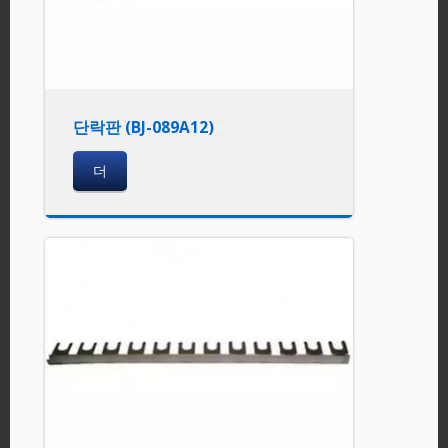
단락판 (BJ-089A12)
더