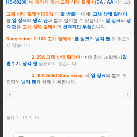
HS-80200
:
네 개의
세 개
상 고체 상태 릴레이
(
DA
/
AA
시리즈
)
고체 상태 릴레이(SSR)
의
열 방출
에 대해,
고체 상태 릴레이
를
열 싱크
에
냉각 팬
과 함께 설치할 수 있습니다.
열 싱크
와
냉
각 팬
은
고체 상태 릴레이
의
선택적인 부품
입니다.
Suggestion:
1. 10A 고체 릴레이:
열 싱크
와
냉각 팬
은 필요하
지 않습니다.
2. 25A 고체 상태 릴레이:
이와 함께 조립하기
열
흡수기
.
냉각 팬
필요하지 않습니다.
3. 40A Solid State Relay:
이
열 싱크
와 함께 조
립되어
냉각 팬
과 함께 사용됩니다.
결과 1 - 10 의 10