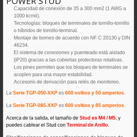
POWER STUD
Capacidad de conexión de 35 a 300 mm2 (1 AWG a
1000 kcmil).
Tecnologías: bloques de terminales de tornillo-tornillo
o híbridos de tornillo-terminal.
Montaje de bornes de acuerdo con NF C 20130 y DIN
46234.
El sistema de conexiones y puenteado está aislado
(IP20) gracias a las cubiertas protectoras rotativas.
Los pines permiten que los bloques de terminales se
acoplen para una mayor estabilidad.
Accesorio de derivación para relés de monitoreo.
La
Serie TGP-050-XXP
es
600 voltios y 50 amperios
.
La
Serie TGP-085-XXP
es
6
0
0 voltios y 85 amperios
.
Acerca de la salida, el tamaño de
Stud es M4 / M5
, y
puedes cablear el Stud con
Terminal de Anillo
.