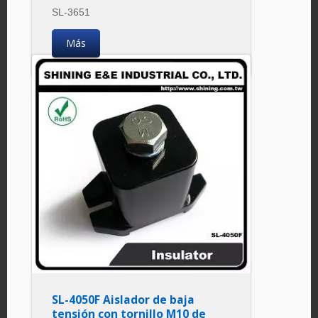
SL-3651
Más
SL-4050F Aislador de baja
tensión con tornillo M10 de