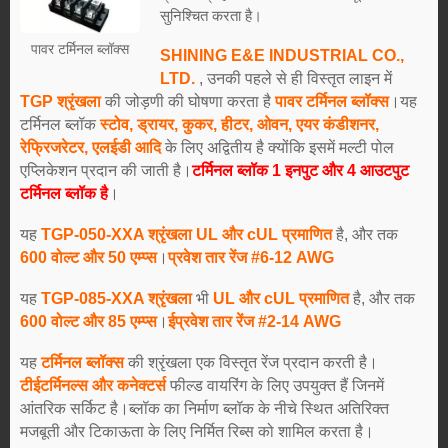
सुनिश्चित करता है।
पावर टर्मिनल ब्लॉक्स
SHINING E&E INDUSTRIAL CO.,
LTD.
, उनकी पहले से ही विस्तृत लाइन में
TGP श्रृंखला
की जोड़णी की घोषणा करता है
पावर टर्मिनल ब्लॉक्स
।यह
टर्मिनल ब्लॉक
स्टोव, ड्रायर, कुकर, हीटर, ओवन, एयर कंडीशनर,
रेफ्रिजरेटर, एलईडी आदि
के लिए अद्वितीय है क्योंकि इसमें मल्टी पोल
एप्लिकेशन प्रदान की जाती है।
टर्मिनल ब्लॉक 1 इनपुट और 4 आउटपुट
टर्मिनल ब्लॉक है
।
यह
TGP-050-XXA श्रृंखला
UL और cUL प्रमाणित
है, और तक
600 वोल्ट और 50 एम्प्स
।
प्रवेश तार रेंज #6-12 AWG
यह
TGP-085-XXA श्रृंखला
भी
UL और cUL प्रमाणित
है, और तक
6
0
0 वोल्ट और 85 एम्प्स
।
ई
प्रवेश तार रेंज #2-14 AWG
यह
टर्मिनल ब्लॉक्स
की श्रृंखला एक विस्तृत रेंज प्रदान करती है।
टी
ई
टर्मिनल्स और कनेक्टर्स
फील्ड वायरिंग के लिए उपयुक्त हैं जिनमें
आंतरिक सर्किट है।ब्लॉक का निर्माण ब्लॉक के नीचे स्थित अतिरिक्त
मजबूती और टिकाऊता के लिए निर्मित रिब्स को शामिल करता है।