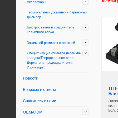
шестиг
Аксессуары
Терминальный джампер и барьерный
джампер
Быстросъемный соединитель
клеммного блока
Зажимной ремешок с пряжкой
Спецификация фильтра (Клеммные
колодки|Твердотельное реле|
Держатель предохранителя|
Изоляторы)
Новости
ТГП-
Вопросы и ответы
Эле
Свяжитесь с нами
Элек
сило
50A, 
OEM/ODM