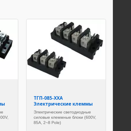
ТГП-085-ХХА
мы
Электрические клеммы
ые
Электрические светодиодные
00V,
силовые клеммные блоки (600V,
85A, 2~8 Pole)