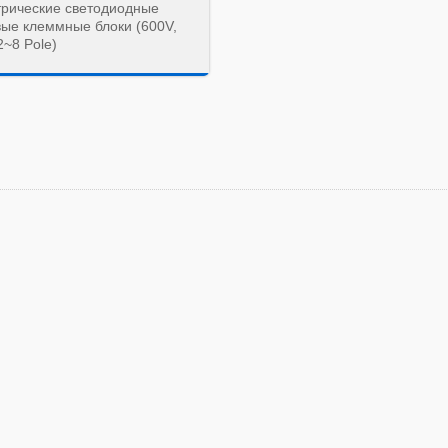
трические светодиодные
вые клеммные блоки (600V,
2~8 Pole)