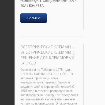
температуры. Спецификация: 15А /
20А / 50А / 65А.
Больше
ЭЛЕКТРИЧЕСКИЕ КЛЕММЫ -
ЭЛЕКТРИЧЕСКИЕ КЛЕММЫ |
РЕШЕНИЕ ДЛЯ КЛЕММОВЫХ
БЛОКОВ
Основанная в Тайване с 1978 года,
SHINING E&E INDUSTRIAL CO., LTD.
является производителем
электрических клеммных блоков и
соединителей с барьерной полосой.С
1978 года в отрасли распределения
электроэнергии Shining E&E предлагает
нашим клиентам высококачественные
услуги по производству Электрические