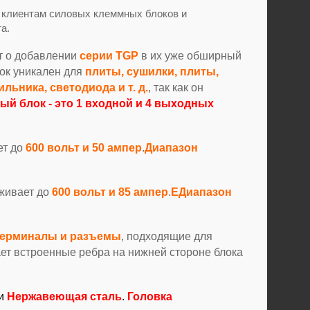
и клиентам силовых клеммных блоков и
а.
ет о добавлении
серии TGP
в их уже обширный
ок уникален для
плиты, сушилки, плиты,
льника, светодиода и т. д.
, так как он
й блок - это 1 входной и 4 выходных
ет до
600 вольт и 50 ампер
.
Диапазон
рживает до
6
0
0 вольт и 85 ампер
.
Е
Диапазон
ерминалы и разъемы
, подходящие для
ет встроенные ребра на нижней стороне блока
и
Нержавеющая сталь
.
Головка