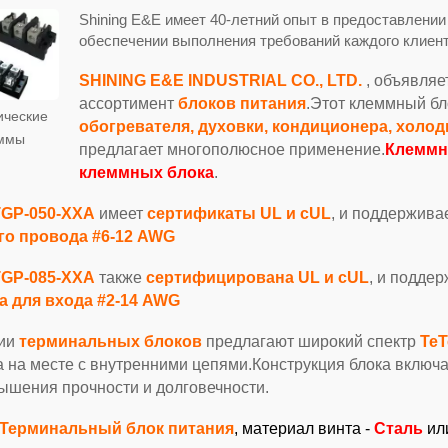
Shining E&E имеет 40-летний опыт в предоставлени
обеспечении выполнения требований каждого клиент
SHINING E&E INDUSTRIAL CO., LTD.
, объявля
ассортимент
блоков питания
.Этот клеммный бл
ические
обогревателя, духовки, кондиционера, холоди
ммы
предлагает многополюсное применение.
Клеммны
клеммных блока
.
TGP-050-XXA
имеет
сертификаты UL и cUL
, и поддержива
го провода #6-12 AWG
TGP-085-XXA
также
сертифицирована UL и cUL
, и подде
а для входа #2-14 AWG
рии
терминальных блоков
предлагают широкий спектр
Т
е
Т
 на месте с внутренними цепями.Конструкция блока включа
ышения прочности и долговечности.
Терминальный блок питания
, материал винта -
Сталь
ил