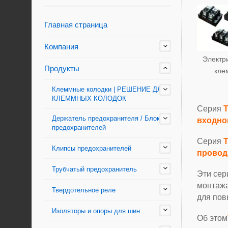
Главная страница
Компания
Электр
Продукты
кле
Клеммные колодки | РЕШЕНИЕ ДЛЯ
КЛЕММНЫХ КОЛОДОК
Серия
Держатель предохранителя / Блок
входно
предохранителей
Серия
Клипсы предохранителей
провод
Трубчатый предохранитель
Эти се
монтажа
Твердотельное реле
для пов
Изоляторы и опоры для шин
Об этом