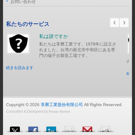
お問い合わせ
私たちのサービス
私は誰ですか
私たちは享曆工業です。1978年に設立さ
れました。台湾の新北市中和区にある専
門の端子台製造工場です。
の通
続きを読みます
続き
Copyright © 2026
享曆工業股份有限公司
All Rights Reserved.
Consulted & Designed by
.
Ready-Market