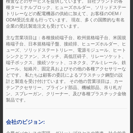
検査などのサービスを提供しています。 自社ブランドの各
種ターミナルブロック、ヒューズホルダー、ソリッドステー
トリレーなどの配電機器の供給に加えて、お客様のOEM /
ODM受託生産も行っています。 現在、多くの国際的な有名
企業の受託製造注文も受けています。
主な営業項目は：各種接続端子台、欧州規格端子台、米国規
格端子台、日本規格端子盤、接続排、ヒューズホルダー、ヒ
ューズ、ソリッドステートリレー、電源モジュール、ヒート
シンクとファン、スイッチ、高低圧碍子、リレーソケット、
端子ボックス、接続ソケット、コネクタ、アルミレール、鉄
レール、短絡片、固定具およびその他の各種アクセサリーな
どです。 私たちは顧客の委託によるプラスチック鋼型の設
計と製造を受け付けています。 その他の営業項目は、カー
テンアクセサリー、ブラインド部品、機械部品、吊り札ガ
ン、スプレーガン、クリーナー、及び各種プラスチック金物
製品です。
会社のビジョン: