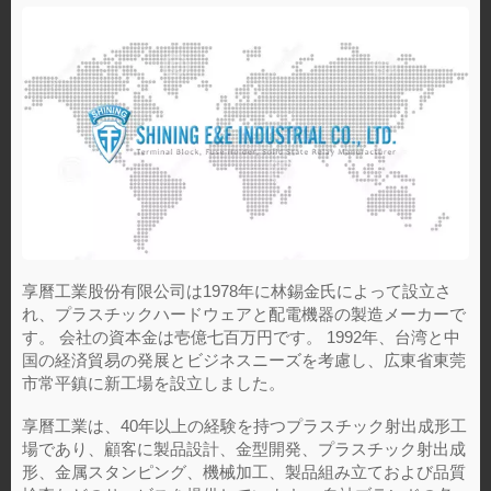
享曆工業股份有限公司は1978年に林錫金氏によって設立さ
れ、プラスチックハードウェアと配電機器の製造メーカーで
す。 会社の資本金は壱億七百万円です。 1992年、台湾と中
国の経済貿易の発展とビジネスニーズを考慮し、広東省東莞
市常平鎮に新工場を設立しました。
享曆工業は、40年以上の経験を持つプラスチック射出成形工
場であり、顧客に製品設計、金型開発、プラスチック射出成
形、金属スタンピング、機械加工、製品組み立ておよび品質