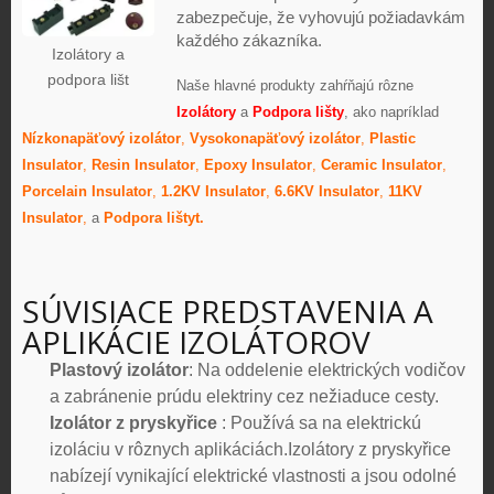
zabezpečuje, že vyhovujú požiadavkám
každého zákazníka.
Izolátory a
podpora lišt
Naše hlavné produkty zahŕňajú rôzne
Izolátory
a
Podpora lišty
, ako napríklad
Nízkonapäťový izolátor
,
Vysokonapäťový izolátor
,
Plastic
Insulator
,
Resin Insulator
,
Epoxy Insulator
,
Ceramic Insulator
,
Porcelain Insulator
,
1.2KV Insulator
,
6.6KV Insulator
,
11KV
Insulator
,
a
Podpora lišty
t.
SÚVISIACE PREDSTAVENIA A
APLIKÁCIE IZOLÁTOROV
Plastový izolátor
: Na oddelenie elektrických vodičov
a zabránenie prúdu elektriny cez nežiaduce cesty.
Izolátor z pryskyřice
: Používá sa na elektrickú
izoláciu v rôznych aplikáciách.Izolátory z pryskyřice
nabízejí vynikající elektrické vlastnosti a jsou odolné