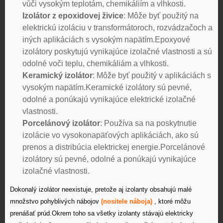
vůči vysokým teplotám, chemikáliím a vlhkosti.
Izolátor z epoxidovej živice
: Môže byť použitý na
elektrickú izoláciu v transformátoroch, rozvádzačoch a
iných aplikáciách s vysokým napätím.Epoxyové
izolátory poskytujú vynikajúce izolačné vlastnosti a sú
odolné voči teplu, chemikáliám a vlhkosti.
Keramický izolátor
: Môže byť použitý v aplikáciách s
vysokým napätím.Keramické izolátory sú pevné,
odolné a ponúkajú vynikajúce elektrické izolačné
vlastnosti.
Porcelánový izolátor
: Používa sa na poskytnutie
izolácie vo vysokonapäťových aplikáciách, ako sú
prenos a distribúcia elektrickej energie.Porcelánové
izolátory sú pevné, odolné a ponúkajú vynikajúce
izolačné vlastnosti.
Dokonalý izolátor neexistuje, pretože aj izolanty obsahujú malé
množstvo pohyblivých nábojov
(nositele náboja)
, ktoré môžu
prenášať prúd.Okrem toho sa všetky izolanty stávajú
elektricky