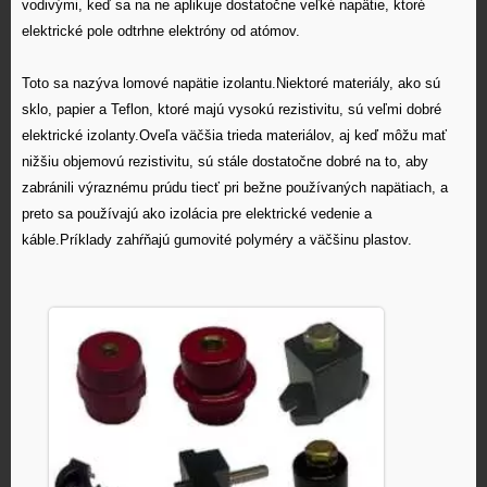
vodivými
, keď sa na ne aplikuje dostatočne veľké napätie, ktoré
elektrické pole odtrhne
elektróny
od atómov.
Toto sa nazýva
lomové napätie
izolantu.Niektoré materiály, ako sú
sklo
,
papier
a
Teflon
, ktoré majú vysokú
rezistivitu
, sú veľmi dobré
elektrické izolanty.Oveľa väčšia trieda materiálov, aj keď môžu mať
nižšiu objemovú rezistivitu, sú stále dostatočne dobré na to, aby
zabránili výraznému prúdu tiecť pri bežne používaných napätiach, a
preto sa používajú ako izolácia pre
elektrické vedenie
a
káble
.Príklady zahŕňajú gumovité
polyméry
a väčšinu
plastov
.