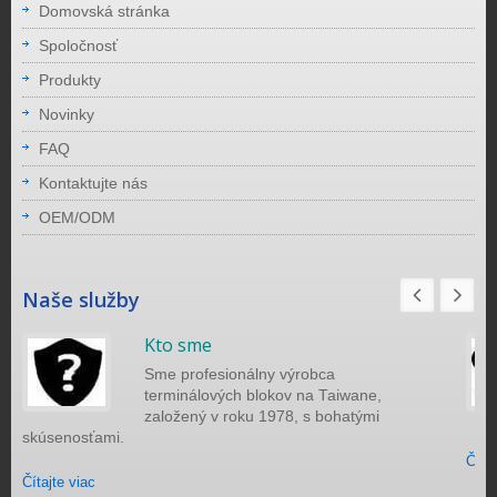
Domovská stránka
Spoločnosť
Produkty
Novinky
FAQ
Kontaktujte nás
OEM/ODM
Naše služby
Kto sme
Sme profesionálny výrobca
terminálových blokov na Taiwane,
založený v roku 1978, s bohatými
skúsenosťami.
Čítaj
Čítajte viac