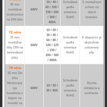
30 / 40 /
Schválené
S montážnym
35 mm
60 / 100 /
podľa
uchom na
montážne
600V
150 / 200
smernice
oboch
svorkovnice
/ 300 /
RoHS
stranách.
na DIN lištu
400A
10 / 20 /
TE séria
30 / 40 /
35 mm
Schválené
K dispozícii je
60 / 80 /
montážne
podľa
akýkoľvek
600V
100 / 125
lišty DIN na
smernice
zostavený
/ 150 /
terminálové
RoHS
stĺp.
200 / 300
pásy
/ 400A
TR séria
35 mm Din
lišta
Schválené
Montovaný
Rýchla
10 / 20 /
podľa
typ
600V
inštalácia a
30 / 40A
smernice
konektora s
uvoľnenie.
RoHS
klipom na
montáž na