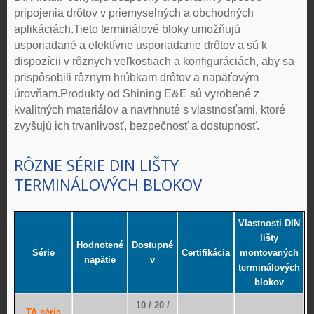
pripojenia drôtov v priemyselných a obchodných
aplikáciách.Tieto terminálové bloky umožňujú
usporiadané a efektívne usporiadanie drôtov a sú k
dispozícii v rôznych veľkostiach a konfiguráciách, aby sa
prispôsobili rôznym hrúbkam drôtov a napäťovým
úrovňam.Produkty od Shining E&E sú vyrobené z
kvalitných materiálov a navrhnuté s vlastnosťami, ktoré
zvyšujú ich trvanlivosť, bezpečnosť a dostupnosť.
RÔZNE SÉRIE DIN LIŠTY
TERMINÁLOVÝCH BLOKOV
Vlastnosti DIN
lišty
Hodnotené
Dostupné
Série
Certifikácia
montovaných
napätie
v
terminálových
blokov
10 / 20 /
TA séria