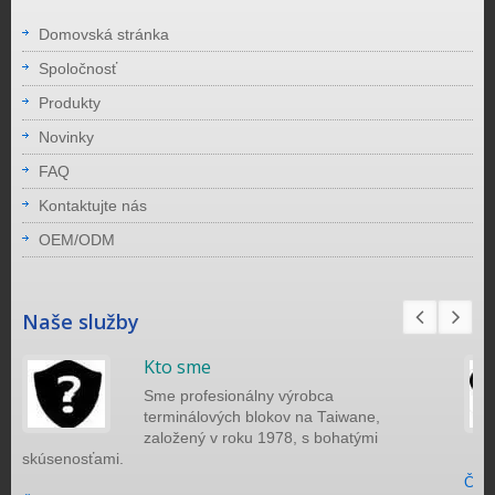
Domovská stránka
Spoločnosť
Produkty
Novinky
FAQ
Kontaktujte nás
OEM/ODM
Naše služby
Kto sme
Sme profesionálny výrobca
terminálových blokov na Taiwane,
založený v roku 1978, s bohatými
skúsenosťami.
Čítaj