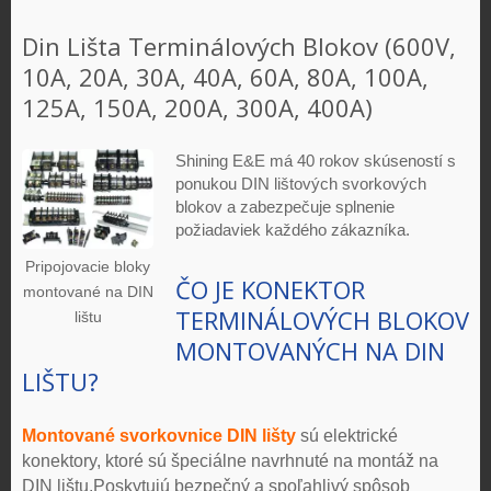
Din Lišta Terminálových Blokov (600V,
10A, 20A, 30A, 40A, 60A, 80A, 100A,
125A, 150A, 200A, 300A, 400A)
Shining E&E má 40 rokov skúseností s
ponukou DIN lištových svorkových
blokov a zabezpečuje splnenie
požiadaviek každého zákazníka.
Pripojovacie bloky
ČO JE KONEKTOR
montované na DIN
TERMINÁLOVÝCH BLOKOV
lištu
MONTOVANÝCH NA DIN
LIŠTU?
Montované svorkovnice DIN lišty
sú elektrické
konektory, ktoré sú špeciálne navrhnuté na montáž na
DIN lištu.Poskytujú bezpečný a spoľahlivý spôsob