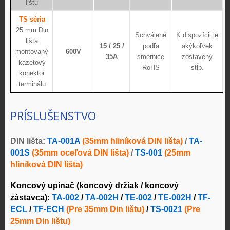
lištu
TS séria
25 mm Din
Schválené
K dispozícii je
lišta
15 / 25 /
podľa
akýkoľvek
montovaný
600V
35A
smernice
zostavený
kazetový
RoHS
stĺp.
konektor
terminálu
PRÍSLUŠENSTVO
DIN lišta:
TA-001A
(35mm hliníková DIN lišta)
/
TA-
001S
(35mm oceľová DIN lišta)
/
TS-001
(25mm
hliníková DIN lišta)
Koncový upínač (koncový držiak / koncový
zástavca):
TA-002
/
TA-002H
/
TE-002
/
TE-002H
/
TF-
ECL
/
TF-ECH
(Pre 35mm Din lištu)
/
TS-0021
(Pre
25mm Din lištu)