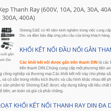
Kẹp Thanh Ray (600V, 10A, 20A, 30A, 40A
 300A, 400A)
Shining E&E có 40 năm kinh nghiệm trong việc cung cấp
Din, và đảm bảo đáp ứng yêu cầu của từng khách hàng.
KHỐI KẾT NỐI ĐẦU NỐI GẮN THAN
 cuối gắn
anh Din
Các khối kết nối được gắn trên thanh DIN
là các 
trên thanh DIN.Chúng cung cấp một phương tiện an t
 công nghiệp và thương mại.Các khối kết nối này cho phép sắp
, và có sẵn trong nhiều kích thước và cấu hình khác nhau để 
 sản phẩm từ Shining E&E được xây dựng bằng vật liệu chất lư
 bền, an toàn và giá cả phải chăng.
LOẠT KHỐI KẾT NỐI THANH RAY DIN ĐA