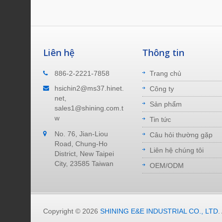
Liên hệ
Thông tin
Vị trí của chúng tôi
886-2-2221-7858
Trang chủ
hối nối
Nhà máy của chúng tôi nằm tại New
hsichin2@ms37.hinet.
Công ty
Loan,
Taipei City, Đài Loan. Mất 40 phút để
net,
Sản phẩm
đủ kinh
đến sân bay. Mất 40 phút để đến cảng
sales1@shining.com.t
biển.
w
Tin tức
No. 76, Jian-Liou
Đọc Thêm
Câu hỏi thường gặp
Road, Chung-Ho
Liên hệ chúng tôi
District, New Taipei
City, 23585 Taiwan
OEM/ODM
Copyright © 2026
SHINING E&E INDUSTRIAL CO., LTD
.