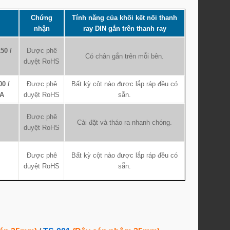
Chứng
Tính năng của khối kết nối thanh
nhận
ray DIN gắn trên thanh ray
150 /
Được phê
Có chân gắn trên mỗi bên.
duyệt RoHS
00 /
Được phê
Bất kỳ cột nào được lắp ráp đều có
0A
duyệt RoHS
sẵn.
Được phê
Cài đặt và tháo ra nhanh chóng.
duyệt RoHS
Được phê
Bất kỳ cột nào được lắp ráp đều có
duyệt RoHS
sẵn.