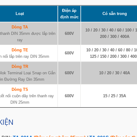
Điện áp
Loạt
Có sẵn trong
định mức
Dòng TA
10 / 20 / 30 / 40 / 60 / 100 / 
 thanh DIN 35mm được lắp trên
600V
200 / 300 / 400A
ray
Dòng TE
10 / 20 / 30 / 40 / 60 / 80 / 1
600V
 nối lắp trên ray DIN 35mm
125 / 150 / 200 / 300 / 40
Dòng TR
Blok Terminal Loại Snap on Gắn
600V
10 / 20 / 30 / 40A
ên Đường Ray Din 35mm
Dòng TS
ết nối cuộn dây trên thanh ray
600V
15 / 25 / 35A
DIN 25mm
KIỆN