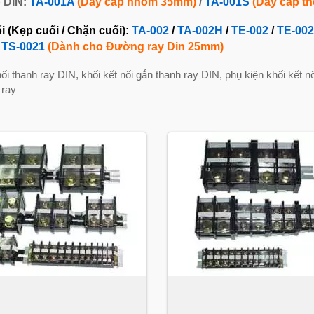
 DIN:
TA-001A
(Dây cáp nhôm 35mm)
/
TA-001S
(Dây cáp t
i (Kẹp cuối / Chặn cuối):
TA-002
/
TA-002H
/
TE-002
/
TE-00
/
TS-0021
(Dành cho Đường ray Din 25mm)
nối thanh ray DIN, khối kết nối gắn thanh ray DIN, phụ kiện khối kết nố
 ray