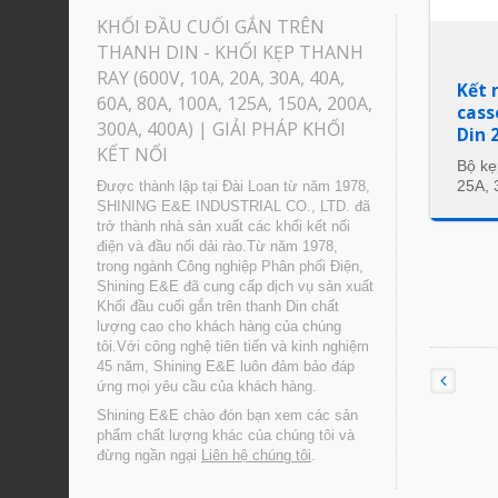
KHỐI ĐẦU CUỐI GẮN TRÊN
THANH DIN - KHỐI KẸP THANH
RAY (600V, 10A, 20A, 30A, 40A,
Kết 
60A, 80A, 100A, 125A, 150A, 200A,
cass
300A, 400A) | GIẢI PHÁP KHỐI
Din 
KẾT NỐI
Bộ kẹ
25A, 
Được thành lập tại Đài Loan từ năm 1978,
SHINING E&E INDUSTRIAL CO., LTD. đã
trở thành nhà sản xuất các khối kết nối
điện và đầu nối dải rào.Từ năm 1978,
trong ngành Công nghiệp Phân phối Điện,
Shining E&E đã cung cấp dịch vụ sản xuất
Khối đầu cuối gắn trên thanh Din chất
lượng cao cho khách hàng của chúng
tôi.Với công nghệ tiên tiến và kinh nghiệm
45 năm, Shining E&E luôn đảm bảo đáp
ứng mọi yêu cầu của khách hàng.
Shining E&E chào đón bạn xem các sản
phẩm chất lượng khác của chúng tôi và
đừng ngần ngại
Liên hệ chúng tôi
.