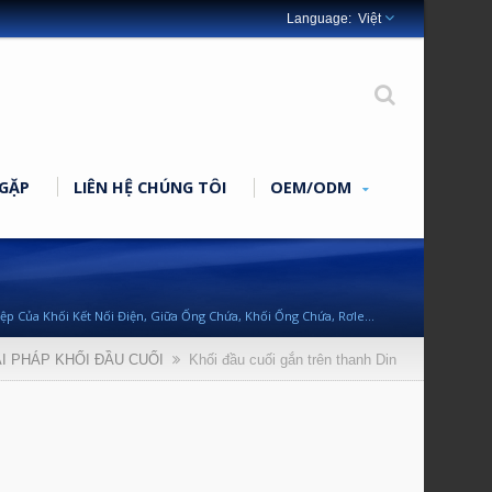
Việt
GẶP
LIÊN HỆ CHÚNG TÔI
OEM/ODM
iệp Của Khối Kết Nối Điện, Giữa Ống Chứa, Khối Ống Chứa, Rơle
GIẢI PHÁP KHỐI ĐẦU CUỐI
Khối đầu cuối gắn trên thanh Din