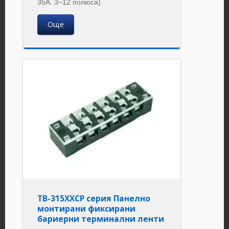
35A. 3~12 полюса)
Още
TB-315XXCP серия Панелно
монтирани фиксирани
бариерни терминални ленти