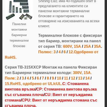
Shining E&E има 40-годишен опит в
предлагането на клиентите си
панелни монтажни терминални
блокове и гарантирането на
отговаряне на изискванията на всеки
Панелни
клиент.
монтажни
бариерни
Терминални блокове с фиксиран
терминални
тип бариер, монтирани на панел
блокове
от серия TB:
600V
,
15А
/
25А
/
35А
.
Полюс: 3
/
4
/
6
/
12
.Одобрено от
RoHS.
Серия TB-315XXCP Монтаж на панела Фиксиран
тип Бариерни терминални колоди:
300V
,
15A.
Поле: 2
/
3
/
4
/
5
/
6
/
7
/
8
/
9
/
10
/
11
/
12
/
13
/
14
/
15
.
RoHS, одобрено от UL/cUL.
C: Стоманена
винтова връзка
/
CP: Стоманена винтова връзка
със сгъваема плоча
/
CU: Винт от неръждаема
стомана
/
CPU: Винт от неръждаема стомана със
сгъваема плоча.