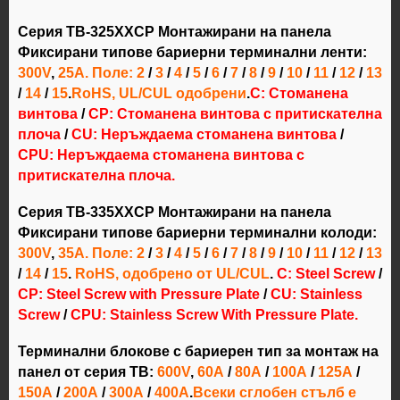
Серия TB-325XXCP Монтажирани на панела
Фиксирани типове бариерни терминални ленти:
300V
,
25А. Поле: 2
/
3
/
4
/
5
/
6
/
7
/
8
/
9
/
10
/
11
/
12
/
13
/
14
/
15
.
RoHS, UL/CUL одобрени
.
С: Стоманена
винтова
/
CP: Стоманена винтова с притискателна
плоча
/
CU: Неръждаема стоманена винтова
/
CPU: Неръждаема стоманена винтова с
притискателна плоча.
Серия TB-335XXCP Монтажирани на панела
Фиксирани типове бариерни терминални колоди:
300V
,
35А
. Поле:
2
/
3
/
4
/
5
/
6
/
7
/
8
/
9
/
10
/
11
/
12
/
13
/
14
/
15
.
RoHS, одобрено от UL/CUL
.
C: Steel Screw
/
CP: Steel Screw with Pressure Plate
/
CU: Stainless
Screw
/
CPU: Stainless Screw With Pressure Plate.
Терминални блокове с бариерен тип за монтаж на
панел от серия TB:
600V
,
60А
/
80А
/
100А
/
125А
/
150А
/
200А
/
300А
/
400А
.
Всеки сглобен стълб е