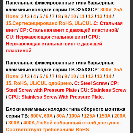
Панельные фиксированные типа барьерные
клеммные колодки серии TB-325XXCP:
300V
,
25А.
Поле: 2
/
3
/
4
/
5
/
6
/
7
/
8
/
9
/
10
/
11
/
12
/
13
/
14
/
15
.
Сертифицировано RoHS, UL/CUL
.
С: Стальная
винт
/
CP: Стальная винт с давящей пластиной
/
CU: Нержавеющая стальная винт
/
CPU:
Нержавеющая стальная винт с давящей
пластиной.
Панельные фиксированные типа барьерные
клеммные колодки серии TB-335XXCP:
300V
,
35A
.
Поле:
2
/
3
/
4
/
5
/
6
/
7
/
8
/
9
/
10
/
11
/
12
/
13
/
14
/
15
.
RoHS, UL/CUL одобрено
.
C: Steel Screw
/
CP:
Steel Screw with Pressure Plate
/
CU: Stainless Screw
/
CPU: Stainless Screw With Pressure Plate.
Блоки клеммных колодок типа сборного монтажа
серии TB:
600V
,
60А
/
80А
/
100А
/
125А
/
150А
/
200А
/
300А
/
400А
.
Любой собранный столб доступен.
Соответствует требованиям RoHS.