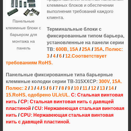
клеммных блоков и обеспечении
выполнения требований каждого
клиента.
Панельные
клеммные блоки с
Терминальные блоки с
барьером для
фиксированным типом барьера,
монтажа на
установленные на панели серии
панель
TB:
600В
,
15А
/
25А
/
35А
.
Полюс:
3
/
4
/
6
/
12
.Соответствует
требованиям RoHS.
Панельные фиксированные типа барьерные
клеммные колодки серии TB-315XXCP:
300V
,
15А.
Полюс: 2
/
3
/
4
/
5
/
6
/
7
/
8
/
9
/
10
/
11
/
12
/
13
/
14
/
15
.
RoHS, одобрено UL/cUL.
C: Стальная винтовая
нить
/
CP: Стальная винтовая нить с давящей
пластиной
/
CU: Нержавеющая стальная винтовая
нить
/
CPU: Нержавеющая стальная винтовая
нить с давящей пластиной.