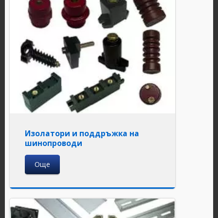
Изолатори и поддръжка на
шинопроводи
Още