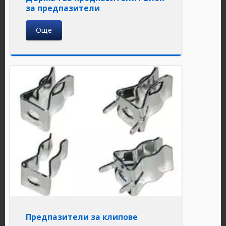
за предпазители
Още
Предпазители за клипове