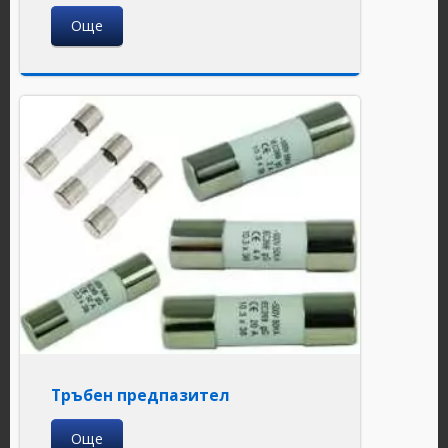
Още
Тръбен предпазител
Още