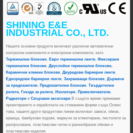
SHINING E&E
INDUSTRIAL CO., LTD.
Нашите основни продукти включват различни автоматични
контролни компоненти и електронни компоненти, като
Терминални блокове
,
Евро терминални ленти
,
Фиксирани
терминални блокове
,
Двуслойни терминални блокове
,
Керамични клемни блокове
,
Двуредови бариерни ленти
,
Едноредови бариерни ленти
,
Захранващи блокове
,
Държачи
за предпазители
,
Предпазителни блокове
,
Твърдотелни
релета
,
Гнезда за релета
,
Изолатори
,
Превключватели
,
Радиатори
и
Свързани аксесоари
.В същото време приемаме
проектирането и изработката на стоманени форми също.Освен
това, нашите други продуктови линии включват завеси, обков,
краища, бамбукови подове, маркучи за етикетиране, пистолети за
разпръскване, пластмасови четки и разнообразни обкови и
пластмасови изделия.