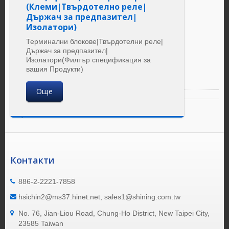
(Клеми|Твърдотелно реле|
Държач за предпазител|
Изолатори)
Терминални блокове|Твърдотелни реле|
Държач за предпазител|
Изолатори(Филтър спецификация за
вашия Продукти)
Още
Резултат 1 - 11 на 11
Контакти
886-2-2221-7858
hsichin2@ms37.hinet.net, sales1@shining.com.tw
No. 76, Jian-Liou Road, Chung-Ho District, New Taipei City,
23585 Taiwan