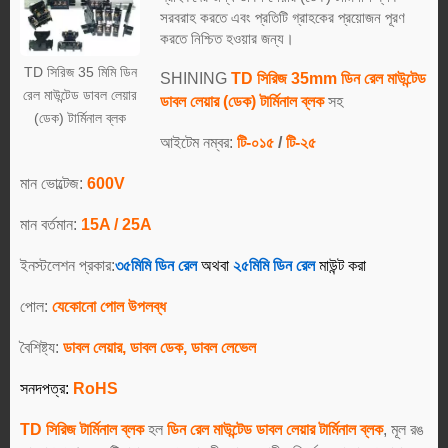
সরবরাহ করতে এবং প্রতিটি গ্রাহকের প্রয়োজন পূরণ
করতে নিশ্চিত হওয়ার জন্য।
TD সিরিজ 35 মিমি ডিন
SHINING
TD সিরিজ 35mm ডিন রেল মাউন্টেড
রেল মাউন্টেড ডাবল লেয়ার
ডাবল লেয়ার (ডেক) টার্মিনাল ব্লক
সহ
(ডেক) টার্মিনাল ব্লক
আইটেম নম্বর:
টি-০১৫
/
টি-২৫
মান ভোল্টেজ:
600V
মান বর্তমান:
15A / 25A
ইনস্টলেশন প্রকার:
৩৫মিমি ডিন রেল
অথবা
২৫মিমি ডিন রেল
মাউন্ট করা
পোল:
যেকোনো পোল উপলব্ধ
বৈশিষ্ট্য:
ডাবল লেয়ার, ডাবল ডেক, ডাবল লেভেল
সনদপত্র:
RoHS
TD সিরিজ টার্মিনাল ব্লক
হল
ডিন রেল মাউন্টেড ডাবল লেয়ার টার্মিনাল ব্লক
, মূল রঙ