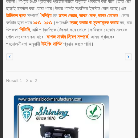
কালো।পণ্যের রঙটি গ্রাহকের প্রয়োজনীয়তা অনুযায়ী পরিবর্তন করা যাবে।তারা রেল
ছাড়াই ইনস্টল করা যেতে পারে।উভয় পাশেই সংরক্ষিত ইনস্টল হোল আছে।এই
টার্মিনাল ব্লক
সম্পর্কে,
বৈশিষ্ট্য
হল
ডাবল লেয়ার, ডাবল ডেক, ডাবল লেভেল
।লোড
বর্তমান হতে পারে
১৫A
,
২৫A
।পণ্যগুলি
স্বচ্ছ কভার বা সুরক্ষামূলক কভার
সহ, যার
উপকরণ
পিভিসি
, এটি পণ্যগুলিকে টেকসই করে তোলে।কার্ট্রিজে যেকোন সংখ্যক
পোল সংযোজন করা যাবে।
কাগজ মার্কার স্ট্রিপ সম্পর্কে
, আমরা গ্রাহকের
প্রয়োজনীয়তা অনুযায়ী
টাইপিং সার্ভিস
প্রদান করতে পারি।
Result 1 - 2 of 2