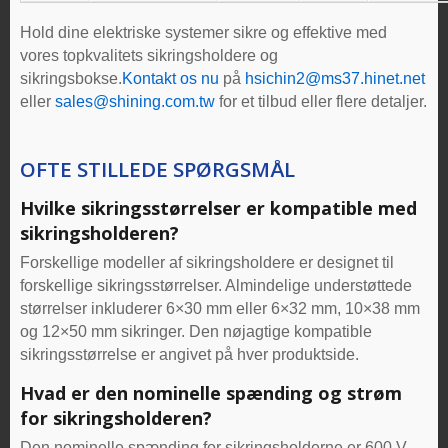
Hold dine elektriske systemer sikre og effektive med
vores topkvalitets sikringsholdere og
sikringsbokse.
Kontakt os nu
på
hsichin2@ms37.hinet.net
eller
sales@shining.com.tw
for et tilbud eller flere detaljer.
OFTE STILLEDE SPØRGSMÅL
Hvilke sikringsstørrelser er kompatible med
sikringsholderen?
Forskellige modeller af sikringsholdere er designet til
forskellige sikringsstørrelser. Almindelige understøttede
størrelser inkluderer 6×30 mm eller 6×32 mm, 10×38 mm
og 12×50 mm sikringer. Den nøjagtige kompatible
sikringsstørrelse er angivet på hver produktside.
Hvad er den nominelle spænding og strøm
for sikringsholderen?
Den nominelle spænding for sikringsholderne er 600 V.