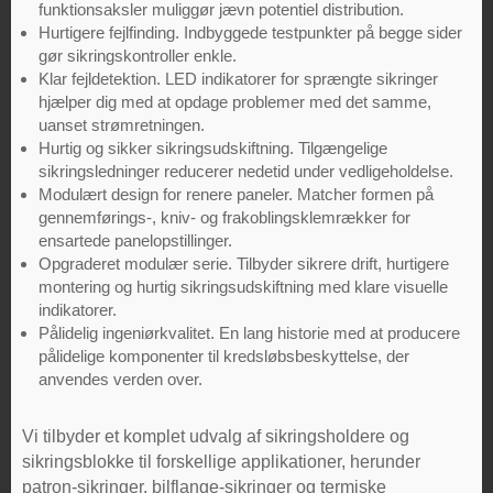
funktionsaksler muliggør jævn potentiel distribution.
Hurtigere fejlfinding. Indbyggede testpunkter på begge sider
gør sikringskontroller enkle.
Klar fejldetektion. LED indikatorer for sprængte sikringer
hjælper dig med at opdage problemer med det samme,
uanset strømretningen.
Hurtig og sikker sikringsudskiftning. Tilgængelige
sikringsledninger reducerer nedetid under vedligeholdelse.
Modulært design for renere paneler. Matcher formen på
gennemførings-, kniv- og frakoblingsklemrækker for
ensartede panelopstillinger.
Opgraderet modulær serie. Tilbyder sikrere drift, hurtigere
montering og hurtig sikringsudskiftning med klare visuelle
indikatorer.
Pålidelig ingeniørkvalitet. En lang historie med at producere
pålidelige komponenter til kredsløbsbeskyttelse, der
anvendes verden over.
Vi tilbyder et komplet udvalg af sikringsholdere og
sikringsblokke til forskellige applikationer, herunder
patron-sikringer, bilflange-sikringer og termiske