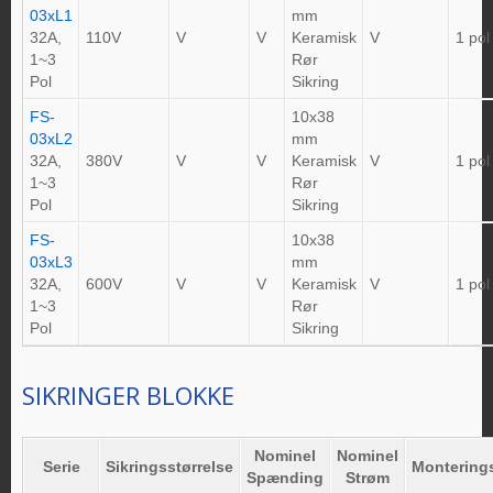
03xL1
mm
32A,
110V
V
V
Keramisk
V
1 pol
1~3
Rør
Pol
Sikring
FS-
10x38
03xL2
mm
32A,
380V
V
V
Keramisk
V
1 pol
1~3
Rør
Pol
Sikring
FS-
10x38
03xL3
mm
32A,
600V
V
V
Keramisk
V
1 pol
1~3
Rør
Pol
Sikring
SIKRINGER BLOKKE
Nominel
Nominel
Serie
Sikringsstørrelse
Montering
Spænding
Strøm