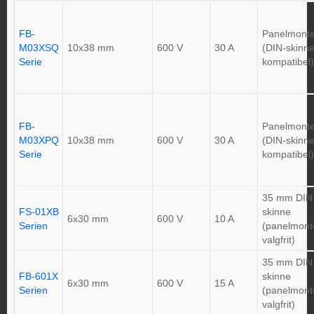
FB-
Panelmonte
M03XSQ
10x38 mm
600 V
30 A
(DIN-skinn
Serie
kompatibel)
FB-
Panelmonte
M03XPQ
10x38 mm
600 V
30 A
(DIN-skinn
Serie
kompatibel)
35 mm DIN
FS-01XB
skinne
6x30 mm
600 V
10 A
Serien
(panelmont
valgfrit)
35 mm DIN
FB-601X
skinne
6x30 mm
600 V
15 A
Serien
(panelmont
valgfrit)