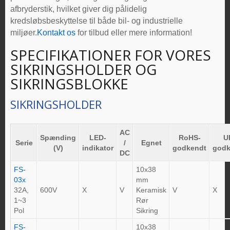
afbryderstik, hvilket giver dig pålidelig
kredsløbsbeskyttelse til både bil- og industrielle
miljøer.
Kontakt os
for tilbud eller mere information!
SPECIFIKATIONER FOR VORES
SIKRINGSHOLDER OG
SIKRINGSBLOKKE
SIKRINGSHOLDER
AC
Spænding
LED-
RoHS-
U
Serie
/
Egnet
(V)
indikator
godkendt
godk
DC
FS-
10x38
03x
mm
32A,
600V
X
V
Keramisk
V
X
1~3
Rør
Pol
Sikring
FS-
10x38