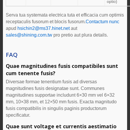
optio)
Serva tua systemata electrica tuta et efficacia cum optimis
receptaculis fusorum et blocis fusorum.
Contactum nunc
apud
hsichin2@ms37.hinet.net
aut
sales@shining.com.tw
pro pretio aut plura details.
FAQ
Quae magnitudines fusis compatibiles sunt
cum tenente fusis?
Diversae formae tenentium fusis ad diversas
magnitudines fusis designatae sunt. Communes
magnitudines supportae includunt 6×30 mm vel 6×32
mm, 10×38 mm, et 12×50 mm fusis. Exacta magnitudo
fusis compatibilis in singulis paginis productorum
specificatur.
Quae sunt voltage et currentis aestimatio