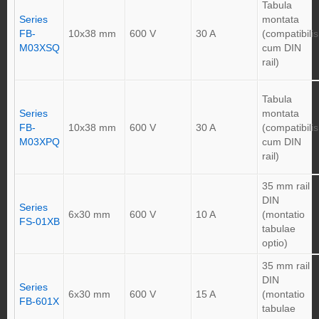
Tabula
Series
montata
FB-
10x38 mm
600 V
30 A
(compatibilis
M03XSQ
cum DIN
rail)
Tabula
Series
montata
FB-
10x38 mm
600 V
30 A
(compatibilis
M03XPQ
cum DIN
rail)
35 mm rail
DIN
Series
6x30 mm
600 V
10 A
(montatio
FS-01XB
tabulae
optio)
35 mm rail
DIN
Series
6x30 mm
600 V
15 A
(montatio
FB-601X
tabulae