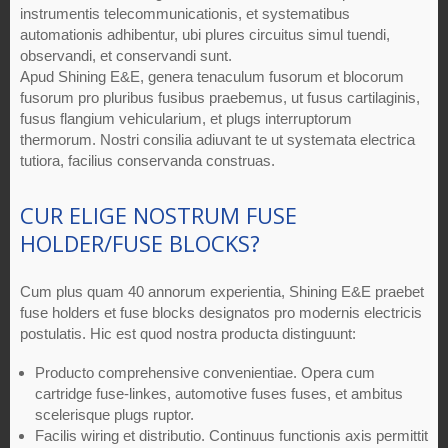
instrumentis telecommunicationis, et systematibus
automationis adhibentur, ubi plures circuitus simul tuendi,
observandi, et conservandi sunt.
Apud Shining E&E, genera tenaculum fusorum et blocorum
fusorum pro pluribus fusibus praebemus, ut fusus cartilaginis,
fusus flangium vehicularium, et plugs interruptorum
thermorum. Nostri consilia adiuvant te ut systemata electrica
tutiora, facilius conservanda construas.
CUR ELIGE NOSTRUM FUSE
HOLDER/FUSE BLOCKS?
Cum plus quam 40 annorum experientia, Shining E&E praebet
fuse holders et fuse blocks designatos pro modernis electricis
postulatis. Hic est quod nostra producta distinguunt:
Producto comprehensive convenientiae. Opera cum
cartridge fuse-linkes, automotive fuses fuses, et ambitus
scelerisque plugs ruptor.
Facilis wiring et distributio. Continuus functionis axis permittit