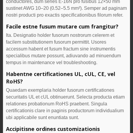
conductores, dum series E-16N pro fusibus 12×50 mm
sustinet AWG 10–20 (0.52–5.5 mm²). Semper ad paginam
nostri producti pro exactis specificationibus filorum refer.
Facile estne fusum mutare cum frangitur?
Ita. Designatio holder fusorum nostrorum celerem et
facilem substitutionem fusorum permittit. Usores
accessum habent et fusum fractum sine instrumentis
specialibus mutare possunt, adiuvando ad minuendum
tempus in maintenance vel troubleshooting.
Habentne certificationes UL, cUL, CE, vel
RoHS?
Quaedam exemplaria holder fusorum certificationes
securitatis UL et cUL obtinuerunt. Selecta producta etiam
relationes probationum RoHS praebent. Singula
certificationis clare in paginis productorum individualium
ubi applicabile sunt enuntiata sunt.
Accipitisne ordines customizationis