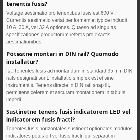
tenentis fusis?
Voltage aestimatio pro tenentibus fusis est 600 V.
Currentis aestimatio variat per formam et typice includit
10 A, 30 A, vel 32 A optiones. Quaeso ad singulas
specificationes productorum referas pro exactis
aestimationibus.
Potestne montari in DIN rail? Quomodo
installatur?
Ita. Tenentes fusis ad montandum in standard 35 mm DIN
rails designati sunt. Installatio simplex est et sine
instrumentis. Tenens directe in DIN rail snap fit,
permittens celerem et securam montationem in tabulis
imperii.
Sustinetne tenens fusis indicatorem LED vel
indicatorem fusis fracti?
Tenentes fusis horizontales sustinent optionales modulos
indicatores potus-off vel fusis fracti, qui separatim