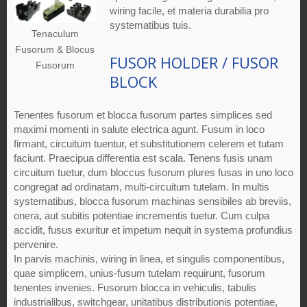
wiring facile, et materia durabilia pro
systematibus tuis.
Tenaculum
Fusorum & Blocus
FUSOR HOLDER / FUSOR
Fusorum
BLOCK
Tenentes fusorum et blocca fusorum partes simplices sed
maximi momenti in salute electrica agunt. Fusum in loco
firmant, circuitum tuentur, et substitutionem celerem et tutam
faciunt. Praecipua differentia est scala. Tenens fusis unam
circuitum tuetur, dum bloccus fusorum plures fusas in uno loco
congregat ad ordinatam, multi-circuitum tutelam. In multis
systematibus, blocca fusorum machinas sensibiles ab breviis,
onera, aut subitis potentiae incrementis tuetur. Cum culpa
accidit, fusus exuritur et impetum nequit in systema profundius
pervenire.
In parvis machinis, wiring in linea, et singulis componentibus,
quae simplicem, unius-fusum tutelam requirunt, fusorum
tenentes invenies. Fusorum blocca in vehiculis, tabulis
industrialibus, switchgear, unitatibus distributionis potentiae,