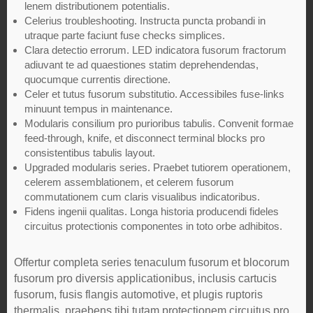
lenem distributionem potentialis.
Celerius troubleshooting. Instructa puncta probandi in
utraque parte faciunt fuse checks simplices.
Clara detectio errorum. LED indicatora fusorum fractorum
adiuvant te ad quaestiones statim deprehendendas,
quocumque currentis directione.
Celer et tutus fusorum substitutio. Accessibiles fuse-links
minuunt tempus in maintenance.
Modularis consilium pro purioribus tabulis. Convenit formae
feed-through, knife, et disconnect terminal blocks pro
consistentibus tabulis layout.
Upgraded modularis series. Praebet tutiorem operationem,
celerem assemblationem, et celerem fusorum
commutationem cum claris visualibus indicatoribus.
Fidens ingenii qualitas. Longa historia producendi fideles
circuitus protectionis componentes in toto orbe adhibitos.
Offertur completa series tenaculum fusorum et blocorum
fusorum pro diversis applicationibus, inclusis cartucis
fusorum, fusis flangis automotive, et plugis ruptoris
thermalis, praebens tibi tutam protectionem circuitus pro