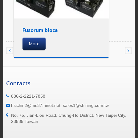
Fusorum bloca
More
Contacts
886-2-2221-7858
hsichin2@ms37.hinet.net, sales1@shining.com.tw
No. 76, Jian-Liou Road, Chung-Ho District, New Taipei City,
23585 Taiwan