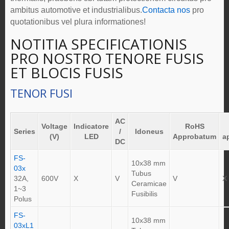
ambitus automotive et industrialibus.
Contacta nos
pro
quotationibus vel plura informationes!
NOTITIA SPECIFICATIONIS
PRO NOSTRO TENORE FUSIS
ET BLOCIS FUSIS
TENOR FUSI
AC
Voltage
Indicatore
RoHS
Series
/
Idoneus
(V)
LED
Approbatum
a
DC
FS-
10x38 mm
03x
Tubus
32A,
600V
X
V
V
X
Ceramicae
1~3
Fusibilis
Polus
FS-
10x38 mm
03xL1