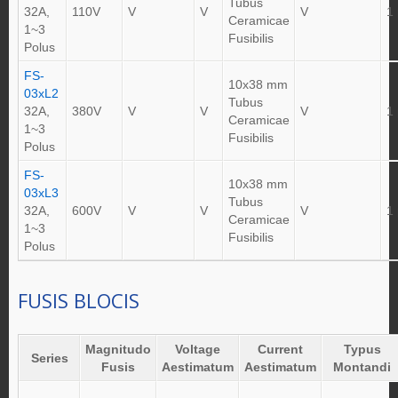
Tubus
32A,
110V
V
V
V
1
Ceramicae
1~3
Fusibilis
Polus
FS-
10x38 mm
03xL2
Tubus
32A,
380V
V
V
V
1
Ceramicae
1~3
Fusibilis
Polus
FS-
10x38 mm
03xL3
Tubus
32A,
600V
V
V
V
1
Ceramicae
1~3
Fusibilis
Polus
FUSIS BLOCIS
Magnitudo
Voltage
Current
Typus
Series
Fusis
Aestimatum
Aestimatum
Montandi