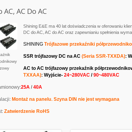
o AC, AC Do AC
Shining E&E ma 40 lat doświadczenia w oferowaniu kli
DC do AC, AC do AC oraz zapewnianiu spełnienia wymag
SHINING
Trójfazowe przekaźniki półprzewodnik
aźnik
SSR trójfazowy DC na AC
(Seria SSR-TXXDA)
: 
odnikowy
AC to AC trójfazowy przekaźnik półprzewodniko
azowy
TXXAA)
:
Wyjście-
24~280VAC
/
90~480VAC
amionowy:
25A
/
40A
lacji:
Montaż na panelu.
Szyna DIN nie jest wymagana
at:
Zatwierdzenie RoHS