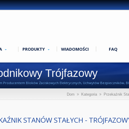
MA
PRODUKTY
WIADOMOŚCI
FAQ
odnikowy Trójfazowy
nym Producentem Bloków Zaciskowych Elektrycznych, Uchwytów Bezpieczników, B
Dom
Kategoria
Przekaźnik St
KAŹNIK STANÓW STAŁYCH - TRÓJFAZOW