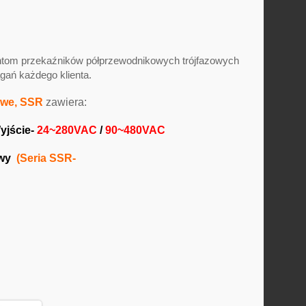
entom przekaźników półprzewodnikowych trójfazowych
ań każdego klienta.
owe, SSR
zawiera:
Wyjście-
24~280VAC
/
90~480VAC
wy
(Seria SSR-