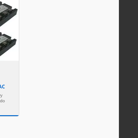
AC
wy
 do