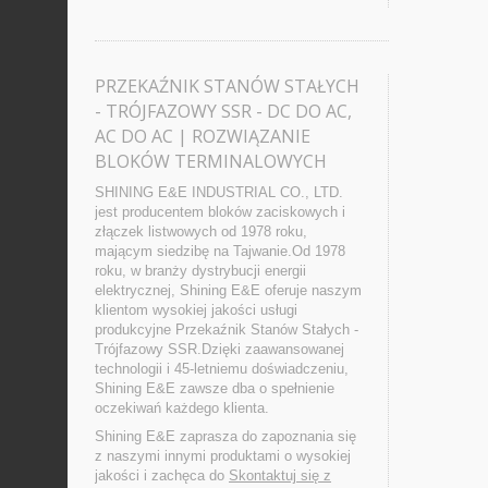
PRZEKAŹNIK STANÓW STAŁYCH
- TRÓJFAZOWY SSR - DC DO AC,
AC DO AC | ROZWIĄZANIE
BLOKÓW TERMINALOWYCH
SHINING E&E INDUSTRIAL CO., LTD.
jest producentem bloków zaciskowych i
złączek listwowych od 1978 roku,
mającym siedzibę na Tajwanie.Od 1978
roku, w branży dystrybucji energii
elektrycznej, Shining E&E oferuje naszym
klientom wysokiej jakości usługi
produkcyjne Przekaźnik Stanów Stałych -
Trójfazowy SSR.Dzięki zaawansowanej
technologii i 45-letniemu doświadczeniu,
Shining E&E zawsze dba o spełnienie
oczekiwań każdego klienta.
Shining E&E zaprasza do zapoznania się
z naszymi innymi produktami o wysokiej
jakości i zachęca do
Skontaktuj się z