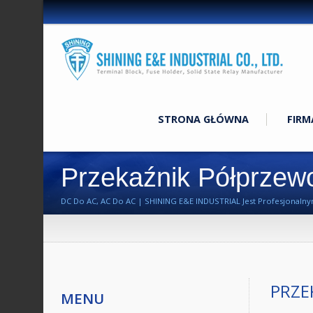
STRONA GŁÓWNA
FIR
Przekaźnik Półprzew
DC Do AC, AC Do AC | SHINING E&E INDUSTRIAL Jest Profesjonal
Ponad 40 Lat.
PRZE
MENU