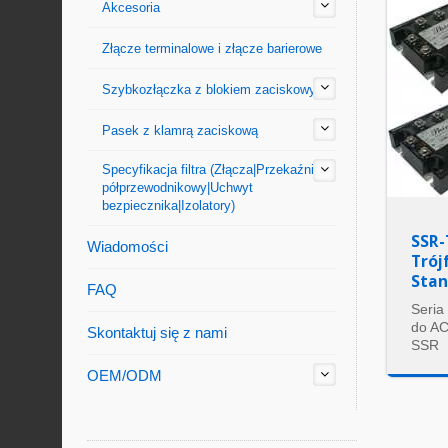
Akcesoria
Złącze terminalowe i złącze barierowe
Szybkozłączka z blokiem zaciskowym
Pasek z klamrą zaciskową
Specyfikacja filtra (Złącza|Przekaźnik
półprzewodnikowy|Uchwyt
bezpiecznika|Izolatory)
SSR-
Wiadomości
Trój
Stan
FAQ
Seria
do AC
Skontaktuj się z nami
SSR
OEM/ODM