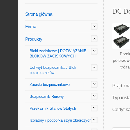
DC D
Strona główna
Firma
Produkty
Bloki zaciskowe | ROZWIĄZANIE
Przek
BLOKÓW ZACISKOWYCH
półprzew
trójf
Uchwyt bezpiecznika / Blok
bezpieczników
Zaciski bezpiecznikowe
Prąd zn
Bezpiecznik Rurowy
Typ insta
Przekaźnik Stanów Stałych
Certyfik
Izolatory i podpórka szyn zbiorczych