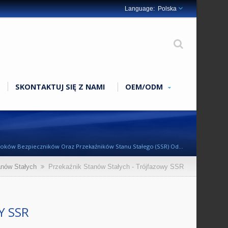
Polska
SKONTAKTUJ SIĘ Z NAMI
OEM/ODM
loków Bezpieczników Oraz Przekaźników Stanu Stałego (SSR) Od
anów Stałych
Przekaźnik Stanów Stałych - Trójfazowy SSR
Y SSR