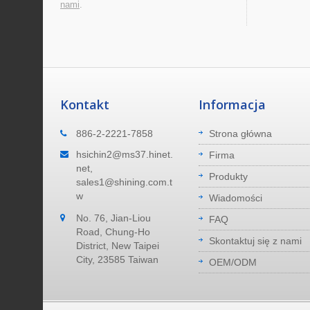
nami
.
Kontakt
Informacja
Gdzie jesteśmy
886-2-2221-7858
Strona główna
ucentem
Nasza fabryka znajduje się w Nowym
hsichin2@ms37.hinet.
Firma
cym od
Tajpej City, na Tajwanie. 40 minut
net,
Produkty
e
dojazdu do lotniska. 40 minut dojazdu 
sales1@shining.com.t
portu morskiego.
w
Wiadomości
No. 76, Jian-Liou
Czytaj Więcej
FAQ
Road, Chung-Ho
Skontaktuj się z nami
District, New Taipei
City, 23585 Taiwan
OEM/ODM