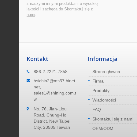
z naszymi innymi produktami o wysokiej
jakości i zachęca do
Skontaktuj się z
nami
.
Kontakt
Informacja
Gdzie jesteśmy
886-2-2221-7858
Strona główna
ucentem
Nasza fabryka znajduje się w Nowym
hsichin2@ms37.hinet.
Firma
cym od
Tajpej City, na Tajwanie. 40 minut
net,
Produkty
e
dojazdu do lotniska. 40 minut dojazdu 
sales1@shining.com.t
portu morskiego.
w
Wiadomości
No. 76, Jian-Liou
Czytaj Więcej
FAQ
Road, Chung-Ho
Skontaktuj się z nami
District, New Taipei
City, 23585 Taiwan
OEM/ODM