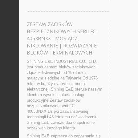
ZESTAW ZACISKÓW
BEZPIECZNIKOWYCH SERII FC-
4063BNXX - MOSIĄDZ,
NIKLOWANIE | ROZWIĄZANIE
BLOKÓW TERMINALOWYCH
SHINING E&E INDUSTRIAL CO., LTD.
jest producentem bloków zaciskowych i
złączek listwowych od 1978 roku,
mającym siedzibę na Tajwanie.Od 1978
roku, w branży dystrybucji energii
elektrycznej, Shining E&E oferuje naszym
klientom wysokiej jakości usługi
produkcyjne Zestaw zacisków
bezpiecznikowych serii FC-
4063BNXX.Dzięki zaawansowanej
technologii i 45-letniemu doświadczeniu,
Shining E&E zawsze dba o spełnienie
oczekiwań każdego klienta.
Shining E&E zaprasza do zapoznania się