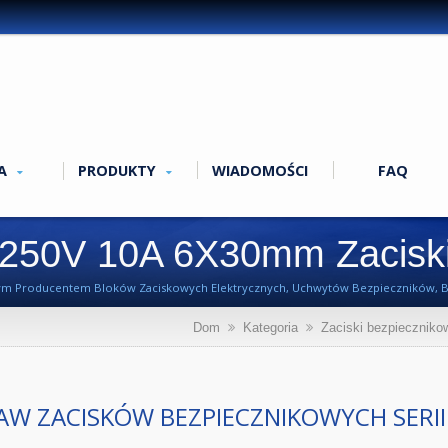
MA
PRODUKTY
WIADOMOŚCI
FAQ
250V 10A 6X30mm Zaciski
)
lnym Producentem Bloków Zaciskowych Elektrycznych, Uchwytów Bezpieczników, B
Dom
Kategoria
Zaciski bezpieczniko
AW ZACISKÓW BEZPIECZNIKOWYCH SERII