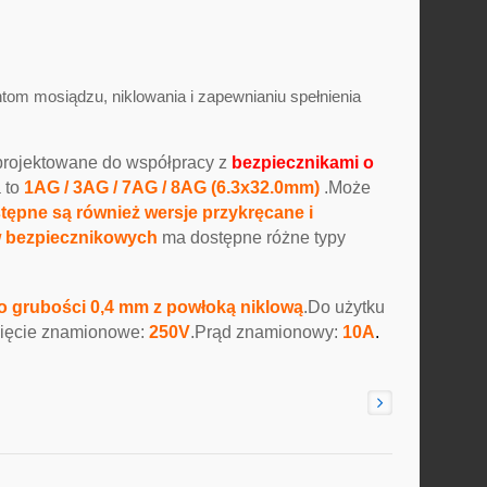
tom mosiądzu, niklowania i zapewnianiu spełnienia
rojektowane do współpracy z
bezpiecznikami o
 to
1AG / 3AG / 7AG / 8AG (6.3x32.0mm)
.Może
tępne są również wersje przykręcane i
 bezpiecznikowych
ma dostępne różne typy
 grubości 0,4 mm z powłoką niklową
.Do użytku
apięcie znamionowe:
250V
.Prąd znamionowy:
10A
.