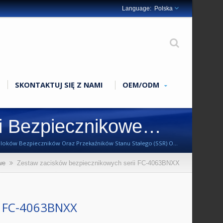
Polska
SKONTAKTUJ SIĘ Z NAMI
OEM/ODM
 Bezpiecznikowe
loków Bezpieczników Oraz Przekaźników Stanu Stałego (SSR) Od
we
Zestaw zacisków bezpiecznikowych serii FC-4063BNXX
 FC-4063BNXX