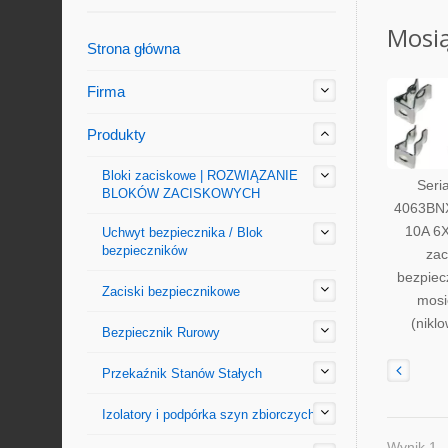
Mosią
Strona główna
Firma
Produkty
Bloki zaciskowe | ROZWIĄZANIE
Seri
BLOKÓW ZACISKOWYCH
4063BN
10A 6
Uchwyt bezpiecznika / Blok
bezpieczników
zac
bezpiec
Zaciski bezpiecznikowe
mosi
(nikl
Bezpiecznik Rurowy
Przekaźnik Stanów Stałych
Izolatory i podpórka szyn zbiorczych
Wynik 1 -