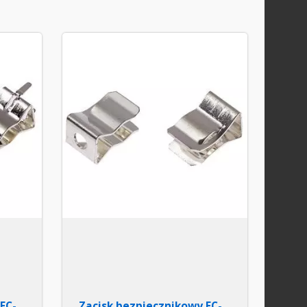
FC-
Zacisk bezpiecznikowy FC-