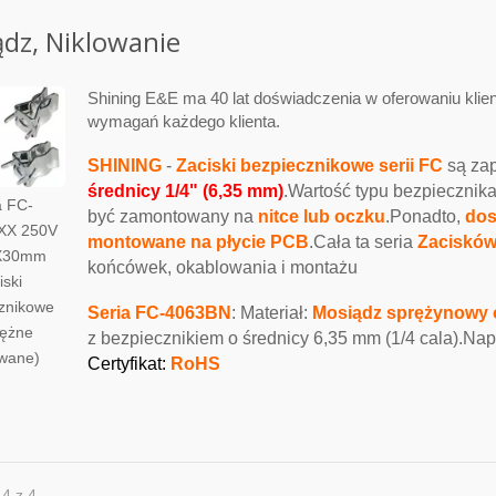
dz, Niklowanie
Shining E&E ma 40 lat doświadczenia w oferowaniu klien
wymagań każdego klienta.
SHINING
-
Zaciski bezpiecznikowe serii FC
są zap
średnicy 1/4" (6,35 mm)
.Wartość typu bezpiecznika
a FC-
być zamontowany na
nitce lub oczku
.Ponadto,
dos
XX 250V
montowane na płycie PCB
.Cała ta seria
Zacisków
X30mm
końcówek, okablowania i montażu
iski
znikowe
Seria FC-4063BN
: Materiał:
Mosiądz sprężynowy o
ężne
z bezpiecznikiem o średnicy 6,35 mm (1/4 cala).N
owane)
Certyfikat:
RoHS
 4 z 4