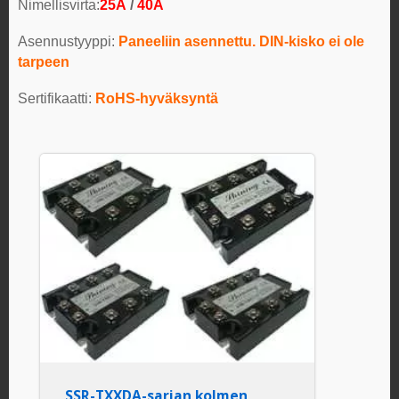
Nimellisvirta:
25A
/
40A
Asennustyyppi:
Paneeliin asennettu.
DIN-kisko ei ole
tarpeen
Sertifikaatti:
RoHS-hyväksyntä
SSR-TXXDA-sarjan kolmen