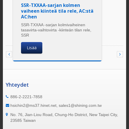
SSR-TXXAA-sarjan kolmen
vaiheen kiinteä tila rele, AC:stä
AC:hen
SSR-TXXAA -sarjan kolmivaiheinen
tasavirta-vaihtovirta -kiinteän tilan rele,
SSR
Lisää
Yhteydet
886-2-2221-7858
hsichin2@ms37.hinet.net, sales1@shining.com.tw
No. 76, Jian-Liou Road, Chung-Ho District, New Taipei City,
23585 Taiwan