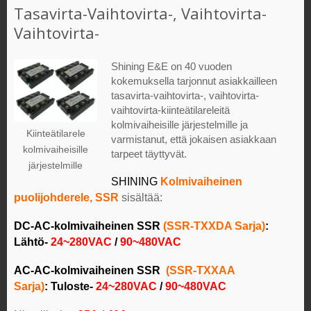
Tasavirta-Vaihtovirta-, Vaihtovirta-
Vaihtovirta-
Shining E&E on 40 vuoden
kokemuksella tarjonnut asiakkailleen
tasavirta-vaihtovirta-, vaihtovirta-
vaihtovirta-kiinteätilareleitä
kolmivaiheisille järjestelmille ja
Kiinteätilarele
varmistanut, että jokaisen asiakkaan
kolmivaiheisille
tarpeet täyttyvät.
järjestelmille
SHINING
Kolmivaiheinen
puolijohderele, SSR
sisältää:
DC-AC-kolmivaiheinen SSR
(SSR-TXXDA Sarja)
:
Lähtö-
24~280VAC
/
90~480VAC
AC-AC-kolmivaiheinen SSR
(SSR-TXXAA
Sarja)
:
Tuloste-
24~280VAC
/
90~480VAC