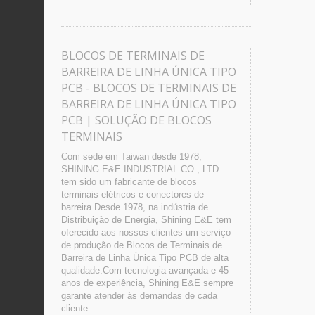
BLOCOS DE TERMINAIS DE
BARREIRA DE LINHA ÚNICA TIPO
PCB - BLOCOS DE TERMINAIS DE
BARREIRA DE LINHA ÚNICA TIPO
PCB | SOLUÇÃO DE BLOCOS
TERMINAIS
Com sede em Taiwan desde 1978,
SHINING E&E INDUSTRIAL CO., LTD.
tem sido um fabricante de blocos
terminais elétricos e conectores de
barreira.Desde 1978, na indústria de
Distribuição de Energia, Shining E&E tem
oferecido aos nossos clientes um serviço
de produção de Blocos de Terminais de
Barreira de Linha Única Tipo PCB de alta
qualidade.Com tecnologia avançada e 45
anos de experiência, Shining E&E sempre
garante atender às demandas de cada
cliente.