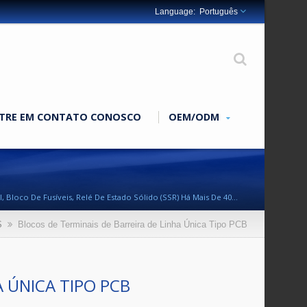
Português
TRE EM CONTATO CONOSCO
OEM/ODM
 Bloco De Fusíveis, Relé De Estado Sólido (SSR) Há Mais De 40
S
Blocos de Terminais de Barreira de Linha Única Tipo PCB
 ÚNICA TIPO PCB