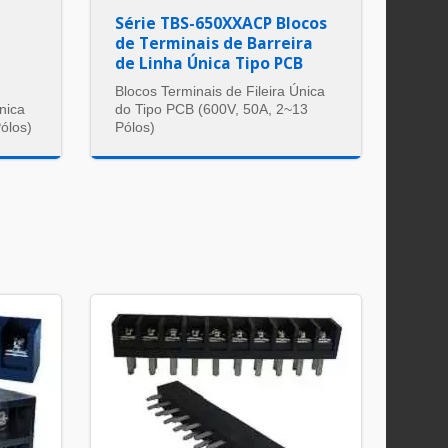
Série TBS-650XXACP Blocos
de Terminais de Barreira
a
de Linha Única Tipo PCB
Blocos Terminais de Fileira Única
nica
do Tipo PCB (600V, 50A, 2~13
ólos)
Pólos)