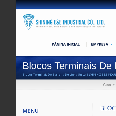
PÁGINA INICIAL
EMPRESA
Blocos Terminais De 
Blocos Terminais De Barreira De Linha Única | SHINING E&E INDUST
Anos.
Casa
BLOC
MENU