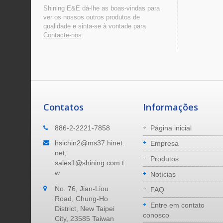
Shining E&E dá-lhe as boas-vindas para
ver os nossos outros produtos de
qualidade e sinta-se à vontade para
Contacte-nos
.
Contatos
Informações
Onde Estamos
886-2-2221-7858
Página inicial
al de
Nossa fábrica está localizada em New
hsichin2@ms37.hinet.
Empresa
Taipei City, Taiwan. 40 minutos para
net,
Produtos
ta
chegar ao aeroporto. 40 minutos para
sales1@shining.com.t
chegar ao porto marítimo.
w
Notícias
No. 76, Jian-Liou
Leia Mais
FAQ
Road, Chung-Ho
Entre em contato
District, New Taipei
conosco
City, 23585 Taiwan