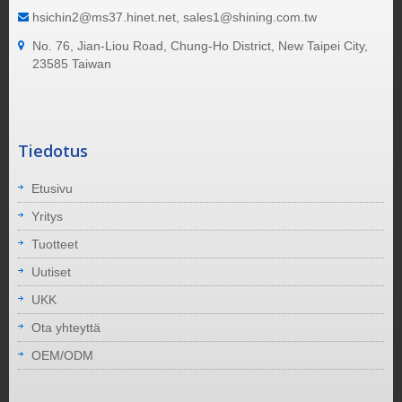
hsichin2@ms37.hinet.net, sales1@shining.com.tw
No. 76, Jian-Liou Road, Chung-Ho District, New Taipei City,
23585 Taiwan
Tiedotus
Etusivu
Yritys
Tuotteet
Uutiset
UKK
Ota yhteyttä
OEM/ODM