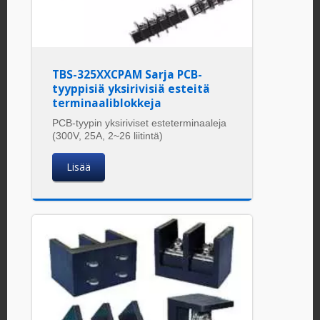
TBS-325XXCPAM Sarja PCB-
tyyppisiä yksirivisiä esteitä
terminaaliblokkeja
PCB-tyypin yksiriviset esteterminaaleja
(300V, 25A, 2~26 liitintä)
Lisää