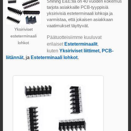
Shining E&E:lla on 40 vuoden kokemus
tarjota asiakkaille PCB-tyyppisiä
yksirivisiä esteterminaali lohkoja ja
varmistaa, että jokaisen asiakkaan
vaatimukset täyttyvät.
Yksiriviset
esteterminaali
Päätuotteisiimme kuuluvat
lohkot
erilaiset
Esteterminaalit
,
kuten
Yksiriviset
liittimet
,
PCB-
liitännät
, ja
Esteterminaali lohkot
.