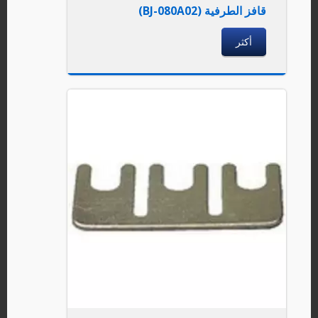
قافز الطرفية (BJ-080A02)
أكثر