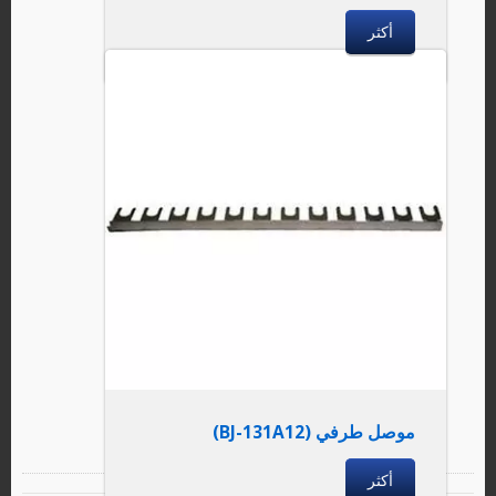
أكثر
موصل طرفي (BJ-131A12)
أكثر