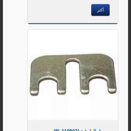
أكثر
موصل الطرفية (BJ-110B02)