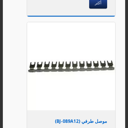
أكثر
موصل طرفي (BJ-089A12)