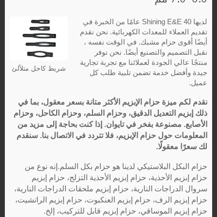
لديها Shining E&E 40 عامًا من الخبرة في
تقديم العملاء للمعدات الكهربائية. نحن نقدم
أيضًا أقوى حزام مشبك. في الوقت نفسه ،
نقبل التصميم والتصنيع أيضًا. نحن نوفر
منتجًا عالي الجودة لعملائنا مع تجربة تجارية
شريط كاحل متلألئ
جيدة وأفضل خدمة تضمن تلبية طلب كل
عميل.
نقدم لكم ميزة حزام الإبزيم الأكثر متانة بسعر معقول، بما في
ذلك إبزيم التعديل الدقيق، وحزام السلم، وحزام الكاحل، وحزام
الأصابع. مصنوعة بفخر في تايوان. إذا كنت بحاجة إلى مزيد من
المعلومات حول حزام الإبزيم، فلا تتردد في الاتصال بنا. سنقدم
لك سعرًا معقولًا.
حزام البكل البلاستيكي لدينا هو حزام بكل السلم.إنه نوع من
حزام إبزيم الأحذية، حزام إبزيم الأحذية التزلج، حزام إبزيم
سروال الدراجات النارية، حزام إبزيم ملحقات الدراجات النارية،
حزام إبزيم الرف، حزام إبزيم العنكبوت، حزام إبزيم الراتشيت،
حزام إبزيم الموساقي، حزام إبزيم قابل للتركيب، إلخ.