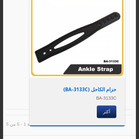
حزام الكاحل (BA-3133C)
BA-3133C
أكثر
نتيجة 1 - 5 من 5