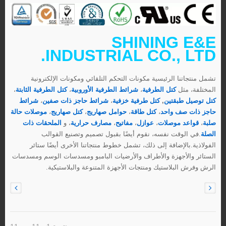
SHINING E&E
INDUSTRIAL CO., LTD.
تشمل منتجاتنا الرئيسية مكونات التحكم التلقائي ومكونات الإلكترونية
المختلفة، مثل
كتل الطرفية
،
شرائط الطرفية الأوروبية
،
كتل الطرفية الثابتة
،
كتل توصيل طبقتين
,
كتل طرفية خزفية
،
شرائط حاجز ذات صفين
،
شرائط
حاجز ذات صف واحد
،
كتل طاقة
،
حوامل صهاريج
،
كتل صهاريج
،
موصلات حالة
صلبة
،
قواعد موصلات
،
عوازل
،
مفاتيح
،
مصارف حرارية
، و
الملحقات ذات
الصلة
.في الوقت نفسه، نقوم أيضًا بقبول تصميم وتصنيع القوالب
الفولاذية.بالإضافة إلى ذلك، تشمل خطوط منتجاتنا الأخرى أيضًا ستائر
الستائر والأجهزة والأطراف والأرضيات البامبو ومسدسات الوسم ومسدسات
الرش وفرش البلاستيك ومنتجات الأجهزة المتنوعة والبلاستيكية.