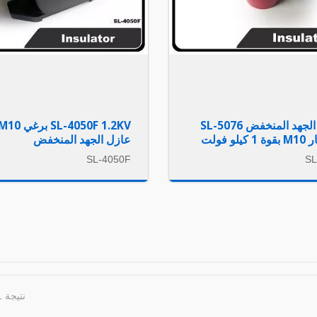
عازل الجهد المنخفض SL-5076
SL-4050F 1.2KV برغي 0
يلو فولت
عازل الجهد المنخفض
SL-4050F
SL
نتيجة 1 - 8 من 8