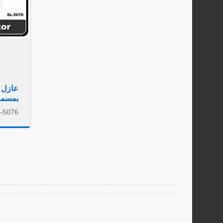
بمسمار M10 بقوة 1 ك
-5076