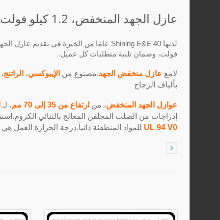
عازل الجهد المنخفض، 1.2 كيلو فولت، 6.6 كيلو فولت، 11 كيلو فولت
فولت، وضمان تلبية متطلبات كل عميل.
لامع
عازل منخفض الجهد
.مصنوع من
الإيبوكسي
،
الراتنج
،
بألياف الزجاج
عوازل الجهد المنخفض
، من
ارتفاع من 35 إلى 70 مم
، لـ
ا
إدراجات من الصلب المجلفن المعالج بالثنائي الكروم.استقر
UL 94 V0
للمواد المنطفئة ذاتياً.درجة الحرارة العمل هي