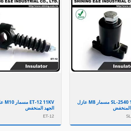
SL-2540 1.2KV مسمار M8 عازل
ET-12 11KV 
 المنخفض
الجهد المنخفض
ET-12
SL