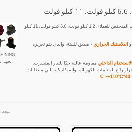
لديها Shining E&E 40 عامًا من الخبرة في تقديم عازل الجهد المنخفض للعملاء، 1.2 كيلو فولت، 6.6 كيلو فولت، 11 كيلو
 و
البلاستيك الحراري
- صديق للبيئة، والذي يتم تعزيزه
الجهد ا
لاستخدام الداخلي
مقاومة عالية جدًا للتيار المتسرب.
ار رائع للمعلمات الكهربائية والميكانيكية.يلبي متطلبات
-40°C ~+110°C
نتيجة 1 - 8 من 8