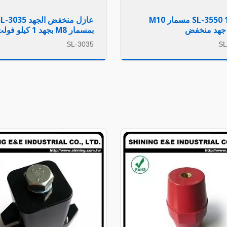
SL-3550 1.2KV مسمار M10
عازل منخفض الجهد 3035
جهد منخفض
بمسمار M8 بجهد 1 كيلو فولت
SL-3035
SL