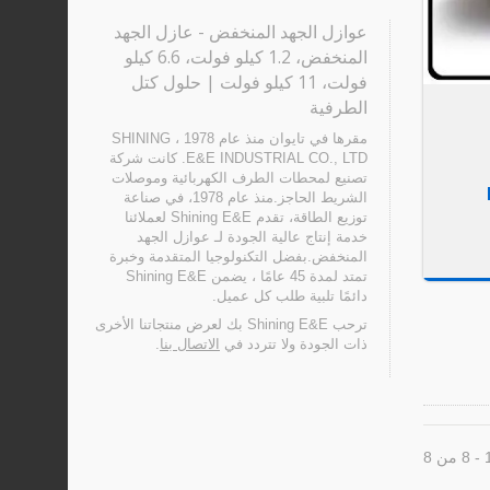
عوازل الجهد المنخفض - عازل الجهد
المنخفض، 1.2 كيلو فولت، 6.6 كيلو
فولت، 11 كيلو فولت | حلول كتل
الطرفية
مقرها في تايوان منذ عام 1978 ، SHINING
E&E INDUSTRIAL CO., LTD. كانت شركة
تصنيع لمحطات الطرف الكهربائية وموصلات
M1
الشريط الحاجز.منذ عام 1978، في صناعة
توزيع الطاقة، تقدم Shining E&E لعملائنا
خدمة إنتاج عالية الجودة لـ عوازل الجهد
المنخفض.بفضل التكنولوجيا المتقدمة وخبرة
تمتد لمدة 45 عامًا ، يضمن Shining E&E
دائمًا تلبية طلب كل عميل.
ترحب Shining E&E بك لعرض منتجاتنا الأخرى
ذات الجودة ولا تتردد في
الاتصال بنا
.