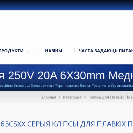
ПРОДУКТИ
НАВІНЫ
ЧАСТА ЗАДАЮЦЬ ПЫТА
я 250V 20A 6X30mm Медн
цё)
есійны Вытворца Электрычнага Тэрмінальнага Блока, Трэціннага Ўтрымальніка, 
Галоўная
Катэгорыя
Кліпсы для Плавкіх Пла
063CSXX СЕРЫЯ КЛІПСЫ ДЛЯ ПЛАВКІХ 