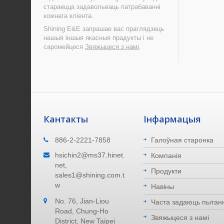
стараецца задавольваць патрабаванні
кожнага кліента.
Shining E&E запрашае вас праглядзець
нашыя іншыя якасныя прадукты і не
саромейцеся
Звяжыцеся з намі
.
Кантакты
Інфармацыя
Где мы находимся
886-2-2221-7858
Галоўная старонка
водитель
Наша фабрика расположена в городе
hsichin2@ms37.hinet.
Компанія
Нью-Тайпэй, Тайвань. 40 минут до
net,
Продукти
гатым
аэропорта. 40 минут до морского
sales1@shining.com.t
порта.
w
Навіны
No. 76, Jian-Liou
Чытаць Далей
Часта задаюць пытанн
Road, Chung-Ho
Звяжыцеся з намі
District, New Taipei