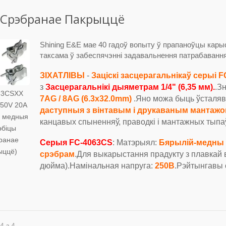
 Срэбранае Пакрыццё
Shining E&E мае 40 гадоў вопыту ў прапаноўцы кары
таксама ў забеспячэнні задавальнення патрабавання
ЗІХАТЛІВЫ
-
Заціскі засцерагальнікаў серыі F
з
Засцерагальнікі дыяметрам 1/4" (6,35 мм).
.З
63CSXX
7AG / 8AG (6.3x32.0mm)
.Яно можа быць ўсталя
50V 20A
даступныя з вінтавым і друкаваным мантаж
 медныя
канцавых спыненняў, праводкі і мантажных тыпа
эбіцы
ранае
Серыя FC-4063CS
: Матэрыял:
Бярылій-медны 
ыццё)
срэбрам
.Для выкарыстання прадукту з плавкай 
дюйма).Намінальная напруга:
250В
.Рэйтынгавы 
4 з 4