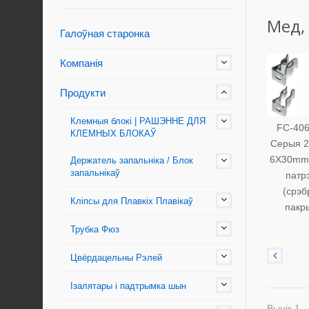
Мед,
Галоўная старонка
Компанія
Продукти
Клемныя блокі | РАШЭННЕ ДЛЯ
FC-40
КЛЕМНЫХ БЛОКАЎ
Серыя 2
6X30mm
Держатель запальніка / Блок
запальнікаў
патр
(срэб
Кліпсы для Плавкіх Плавікаў
пакр
Трубка Фюз
Цвёрдацельны Рэлей
Ізалятары і падтрымка шын
Вынік 1 - 