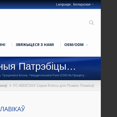
Беларуская
ННІ
ЗВЯЖЫЦЕСЯ З НАМІ
OEM/ODM
ыя Патрэбіцы
Трэціннага Блока, Твёрдатэльнага Рэле (SSR) На Працягу
вікаў
FC-4063CSXX Серыя Кліпсы для Плавкіх Плавікаў
ПЛАВІКАЎ