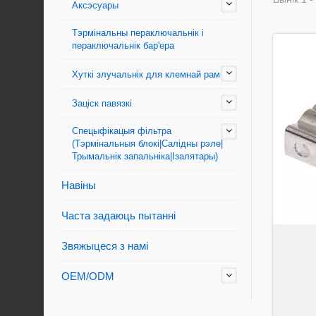
Аксэсуары
Тэрмінальны пераключальнік і
пераключальнік бар'ера
Хуткі злучальнік для клемнай рамкі
Заціск павязкі
Спецыфікацыя фільтра
(Тэрмінальныя блокі|Салідны рэле|
Трымальнік запальніка|Ізалятары)
Навіны
Часта задаюць пытанні
Звяжыцеся з намі
OEM/ODM