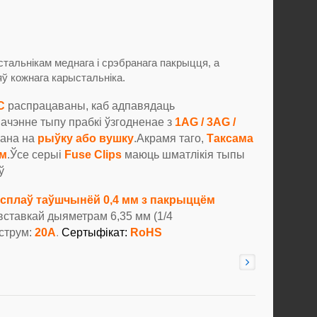
стальнікам меднага і срэбранага пакрыцця, а
ў кожнага карыстальніка.
C
распрацаваны, каб адпавядаць
начэнне тыпу прабкі ўзгодненае з
1AG / 3AG /
вана на
рыўку або вушку
.Акрамя таго,
Таксама
ом
.Ўсе серыі
Fuse Clips
маюць шматлікія тыпы
ў
сплаў таўшчынёй 0,4 мм з пакрыццём
вставкай дыяметрам 6,35 мм (1/4
струм:
20A
.
Сертыфікат:
RoHS