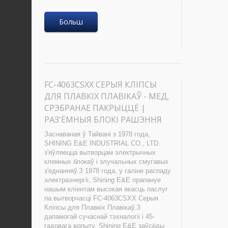
Больш
FC-4063CSXX СЕРЫЯ КЛІПСЫ
ДЛЯ ПЛАВКІХ ПЛАВІКАЎ - МЕД,
СРЭБРАНАЕ ПАКРЫЦЦЁ |
РАЗ'ЁМНЫЯ БЛОКІ РАШЭННЯ
Заснаваная ў Тайвані з 1978 года,
SHINING E&E INDUSTRIAL CO., LTD.
з'яўляецца вытворцам электрычных
клемных блокаў і злучальных смугавых
з'еднанняў.З 1978 года, у галіне распаду
электраэнергіі, Shining E&E прапануе
нашым кліентам высокая якасць паслуг
па вытворчасці FC-4063CSXX Серыя
Кліпсы для Плавкіх Плавікаў.З
дапамогай сучаснай тэхналогіі і 45-
гадовага вопыту, Shining E&E заўсёды