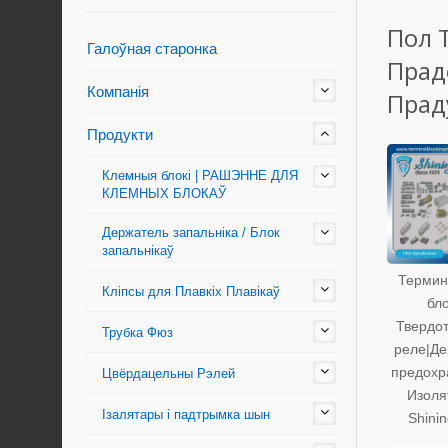
Пол 
Галоўная старонка
Прад
Компанія
Прад
Продукти
Клемныя блокі | РАШЭННЕ ДЛЯ
КЛЕМНЫХ БЛОКАЎ
Держатель запальніка / Блок
запальнікаў
Термин
Кліпсы для Плавкіх Плавікаў
бло
Твердо
Трубка Фюз
реле|Де
предохр
Цвёрдацельны Рэлей
Изоля
Ізалятары і падтрымка шын
Shini