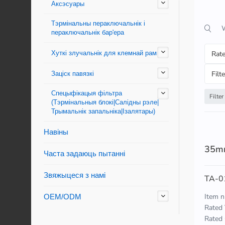
Аксэсуары
Тэрмінальны пераключальнік і
пераключальнік бар'ера
Хуткі злучальнік для клемнай рамкі
Заціск павязкі
Спецыфікацыя фільтра
(Тэрмінальныя блокі|Салідны рэле|
Трымальнік запальніка|Ізалятары)
Навіны
Часта задаюць пытанні
Звяжыцеся з намі
OEM/ODM