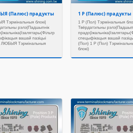
ЫЯ (Палюс) прадукты
1 P (Палюс) прадукты
Я Тэрмінальныя блокі|
1 P (Пол) Тэрмінальныя бло
датэльны рэлэ|Падшыпнік
Твёрдатэльны рэлэ|Падшып
ўжальніка|Ізалятары(Фільтр
прадоўжальніка|Ізалятары(
ыфікацыя вашай пазіцыі
спецыфікацыя вашай пазіцы
) ЛЮБЫЯ Тэрмінальныя
(Пол) 1 P (Пол) Тэрміналь
)
блокі)