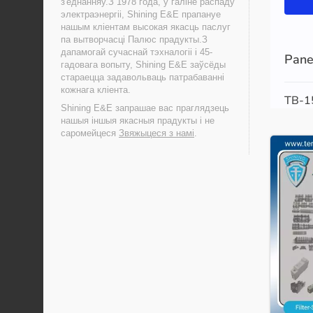
з'еднанняў.З 1978 года, у галіне распаду
электраэнергіі, Shining E&E прапануе
нашым кліентам высокая якасць паслуг
па вытворчасці Палюс прадукты.З
дапамогай сучаснай тэхналогіі і 45-
гадовага вопыту, Shining E&E заўсёды
стараецца задавольваць патрабаванні
кожнага кліента.
Shining E&E запрашае вас праглядзець
нашыя іншыя якасныя прадукты і не
саромейцеся
Звяжыцеся з намі
.