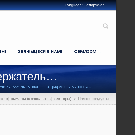
Беларуская
ННІ
ЗВЯЖЫЦЕСЯ З НАМІ
OEM/ODM
ержатель
HINING E&E INDUSTRIAL - Гэта Прафесійны Вытворца
эле|Трымальнік запальніка|Ізалятары)
Палюс прадукты