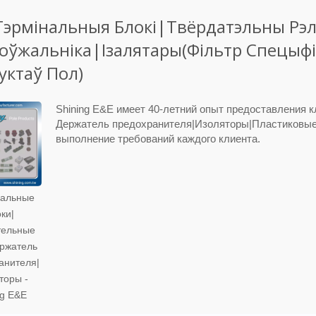
Тэрмінальныя Блокі|Твёрдатэльны Рэ
оўжальніка|Ізалятары(Фільтр Спецыф
уктаў Пол)
Shining E&E имеет 40-летний опыт предоставления 
Держатель предохранителя|Изоляторы|Пластиковые 
выполнение требований каждого клиента.
альные
ки|
тельные
ржатель
анителя|
торы -
ng E&E