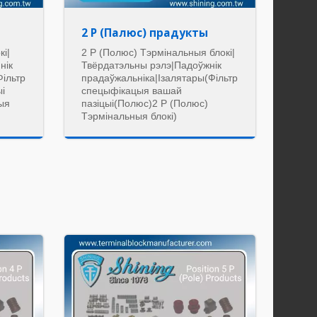
2 P (Палюс) прадукты
кі|
2 P (Полюс) Тэрмінальныя блокі|
нік
Твёрдатэльны рэлэ|Падоўжнік
Фільтр
прадаўжальніка|Ізалятары(Фільтр
і
спецыфікацыя вашай
ныя
пазіцыі(Полюс)2 P (Полюс)
Тэрмінальныя блокі)