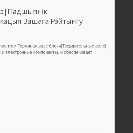
лэ|Падшыпнік
ікацыя Вашага Рэйтынгу
клиентам Терминальные блоки|Твердотельные реле|
и электронные компоненты, и обеспечивает