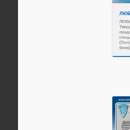
ЛЮБ
ЛЮБЫ
Твёр
прадо
спец
(Пол
блокі