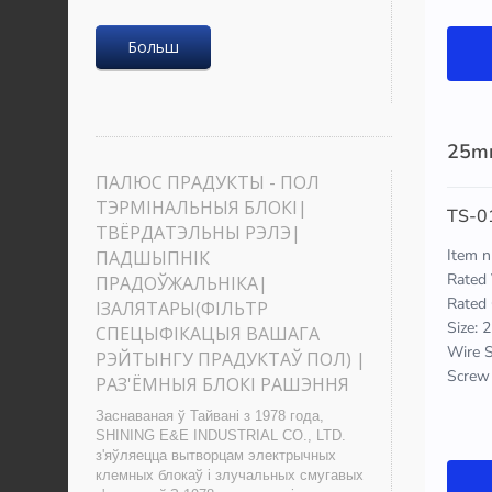
Больш
ПАЛЮС ПРАДУКТЫ - ПОЛ
ТЭРМІНАЛЬНЫЯ БЛОКІ|
ТВЁРДАТЭЛЬНЫ РЭЛЭ|
ПАДШЫПНІК
ПРАДОЎЖАЛЬНІКА|
ІЗАЛЯТАРЫ(ФІЛЬТР
СПЕЦЫФІКАЦЫЯ ВАШАГА
РЭЙТЫНГУ ПРАДУКТАЎ ПОЛ) |
РАЗ'ЁМНЫЯ БЛОКІ РАШЭННЯ
Заснаваная ў Тайвані з 1978 года,
SHINING E&E INDUSTRIAL CO., LTD.
з'яўляецца вытворцам электрычных
клемных блокаў і злучальных смугавых