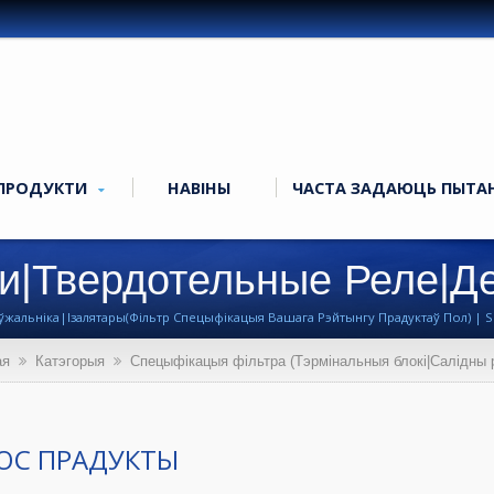
ПРОДУКТИ
НАВІНЫ
ЧАСТА ЗАДАЮЦЬ ПЫТА
и|Твердотельные Реле|Д
ляторы - Shining E&E
альніка|Ізалятары(Фільтр Спецыфікацыя Вашага Рэйтынгу Прадуктаў Пол) | S
эціннага Блока, Твёрдатэльнага Рэле (SSR) На Працягу Больш За 40 Гадоў.
ая
Катэгорыя
Спецыфікацыя фільтра (Тэрмінальныя блокі|Салідны р
ЮС ПРАДУКТЫ