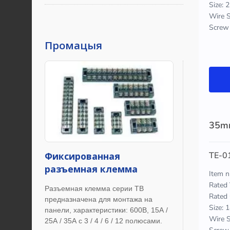
Промацыя
Фиксированная
разъемная клемма
Разъемная клемма серии TB
предназначена для монтажа на
панели, характеристики: 600В, 15А /
25А / 35А с 3 / 4 / 6 / 12 полюсами.