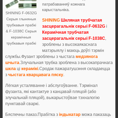
патрабаванняў кожнага
карыстальніка.
SHINING F-0632G
Серыя глыняныя
SHINING
Шкляная трубчатая
трубкавыя прабкі
засцерагальнік серыі F-0632G
і
& F-1038C Серыя
Керамічная трубчатая
керамічныя
засцерагальнік серыі F-1038C
,
трубкавыя прабкі
зроблены з высокаякаснага
матэрыялу і маюць доўгі тэрмін
службы.Фузант зроблены з чыстага
медзянога
шчыта
.Злучальная трубка зроблена з высокапрачнага
шкла
ці
керамікі
.Сродак пажаратушэння складаецца
з
чыстага кварцавага пяску
.
Лёгкая усталяванне і абслугоўванне. Тэрмінал
фузанта, які кантактуе з канцавай пляцой (або
злучальнай пляцой), выкарыстоўвае тэхналогію
пунктавай сваркі.
Бяспечны паказ.Прабітка з
індыкатар
можа паказаць