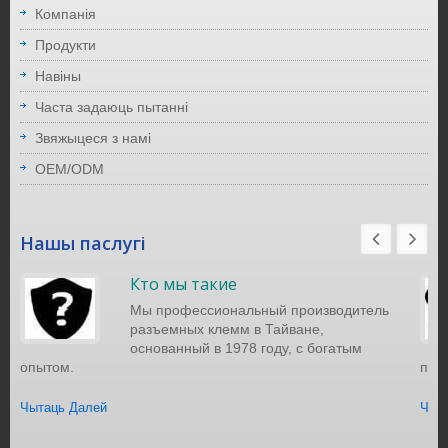
Компанія
Продукти
Навіны
Часта задаюць пытанні
Звяжыцеся з намі
OEM/ODM
Нашы паслугі
Кто мы такие
Мы профессиональный производитель
разъемных клемм в Тайване,
основанный в 1978 году, с богатым
опытом.
порт
Чытаць Далей
Чыт