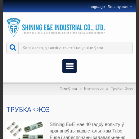
Беларуская
Галоўная
Катэгорыя
Трубка Фюз
ТРУБКА ФЮЗ
Shining E&E мае 40 гадоў вопыту ў
прапаноўцы карыстальнікам Tube
Fuse і забеспячэнні задавальнення