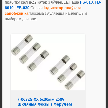
прабітку, калі індыкатар з'яўляецца.Наша
FS-010
,
FB-
6010
і
FB-030
Серыя
Індыкатар плаўкага
запобежніка
таксама з'яўляецца найлепшым
выбарам для вас.
F-0632G-XX 6x30мм 250V
Шкляныя Фюзы з Ферулем