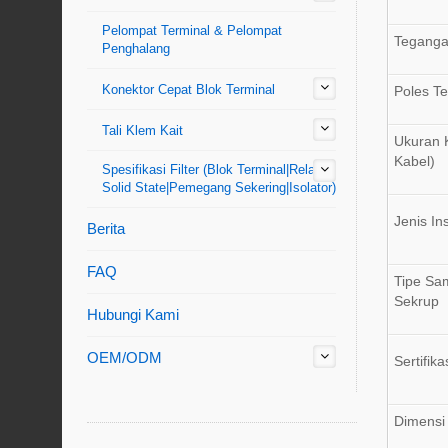
Pelompat Terminal & Pelompat
Tegangan
Penghalang
Konektor Cepat Blok Terminal
Poles Te
Tali Klem Kait
Ukuran 
Kabel)
Spesifikasi Filter (Blok Terminal|Relay
Solid State|Pemegang Sekering|Isolator)
Jenis Ins
Berita
FAQ
Tipe Sa
Sekrup
Hubungi Kami
OEM/ODM
Sertifika
Dimensi