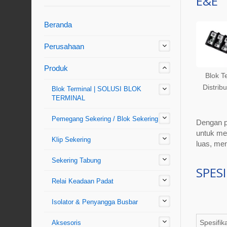
E&E
Beranda
Perusahaan
Produk
Blok T
Distrib
Blok Terminal | SOLUSI BLOK
TERMINAL
Pemegang Sekering / Blok Sekering
Dengan pe
untuk mem
Klip Sekering
luas, men
Sekering Tabung
SPESI
Relai Keadaan Padat
Isolator & Penyangga Busbar
Spesifik
Aksesoris