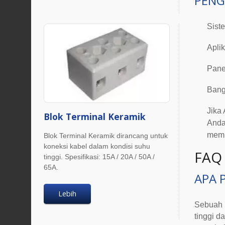
PENG
Sist
Apli
Panel
Bang
Jika
Blok Terminal Keramik
Anda
mempe
Blok Terminal Keramik dirancang untuk
koneksi kabel dalam kondisi suhu
FAQ
tinggi. Spesifikasi: 15A / 20A / 50A /
65A.
APA 
Lebih
Sebuah
tinggi d