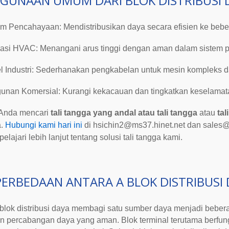
GUNAAN UMUM DARI
BLOK DISTRIBUSI
em Pencahayaan:
Mendistribusikan daya secara efisien ke bebe
kasi HVAC
: Menangani arus tinggi dengan aman dalam sistem p
 Industri
: Sederhanakan pengkabelan untuk mesin kompleks da
unan Komersial
: Kurangi kekacauan dan tingkatkan keselamata
 Anda mencari
tali tangga yang andal
atau tali tangga
atau
tal
.
Hubungi kami hari ini
di
hsichin2@ms37.hinet.net
dan sales@
lajari lebih lanjut tentang solusi
tali tangga
kami.
PERBEDAAN ANTARA A
BLOK DISTRIBUSI
blok distribusi daya
membagi satu sumber daya menjadi beberap
an percabangan daya yang aman. Blok terminal terutama berfung