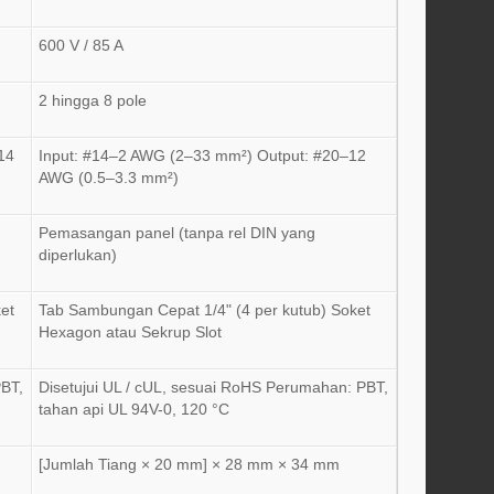
600 V / 85 A
2 hingga 8 pole
14
Input: #14–2 AWG (2–33 mm²) Output: #20–12
AWG (0.5–3.3 mm²)
Pemasangan panel (tanpa rel DIN yang
diperlukan)
et
Tab Sambungan Cepat 1/4" (4 per kutub) Soket
Hexagon atau Sekrup Slot
PBT,
Disetujui UL / cUL, sesuai RoHS Perumahan: PBT,
tahan api UL 94V-0, 120 °C
[Jumlah Tiang × 20 mm] × 28 mm × 34 mm