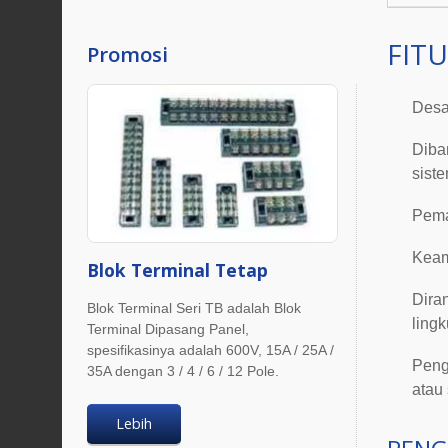
FITU
Promosi
Desa
Diba
sist
Pema
Keam
Blok Terminal Tetap
Dira
Blok Terminal Seri TB adalah Blok
ling
Terminal Dipasang Panel,
spesifikasinya adalah 600V, 15A / 25A /
Peng
35A dengan 3 / 4 / 6 / 12 Pole.
atau
Lebih