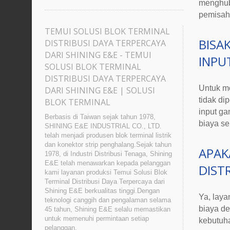
menghub
pemisaha
TEMUI SOLUSI BLOK TERMINAL
BISAK
DISTRIBUSI DAYA TERPERCAYA
DARI SHINING E&E - TEMUI
INPU
SOLUSI BLOK TERMINAL
DISTRIBUSI DAYA TERPERCAYA
Untuk
mo
DARI SHINING E&E | SOLUSI
tidak di
BLOK TERMINAL
input ga
Berbasis di Taiwan sejak tahun 1978,
biaya se
SHINING E&E INDUSTRIAL CO., LTD.
telah menjadi produsen blok terminal listrik
dan konektor strip penghalang.Sejak tahun
APAK
1978, di Industri Distribusi Tenaga, Shining
E&E telah menawarkan kepada pelanggan
DIST
kami layanan produksi Temui Solusi Blok
Terminal Distribusi Daya Terpercaya dari
Shining E&E berkualitas tinggi.Dengan
Ya, lay
teknologi canggih dan pengalaman selama
biaya de
45 tahun, Shining E&E selalu memastikan
untuk memenuhi permintaan setiap
kebutuh
pelanggan.