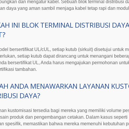
ungkan dan mengatur kabel. Sebuah
blok terminal distribusi 
n daya yang aman sambil menjaga kabel tetap rapi dan modula
AH INI
BLOK TERMINAL DISTRIBUSI DAY
T?
del bersertifikat UL/cUL
, setiap kutub (sirkuit) disetujui untu
perlukan
, setiap kutub dapat dirancang untuk menangani
bebera
nda bersertifikat UL, Anda harus mengajukan permohonan untu
rtifikasi tambahan.
AH ANDA MENAWARKAN LAYANAN KUST
RIBUSI DAYA
?
anan kustomisasi tersedia bagi mereka yang memiliki volume 
sain produk dan pengembangan cetakan. Dalam kasus seperti i
an spesifik, memastikan bahwa mereka memenuhi kebutuhan pr