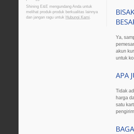
Shining E&E mengundang Anda untuk
BISA
melihat produk-produk berkualitas lainnya
dan jangan ragu untuk
Hubungi Kami
.
BESA
Ya, sam
pemesana
akun ku
untuk ko
APA 
Tidak ad
harga d
satu kar
pengiri
BAGA