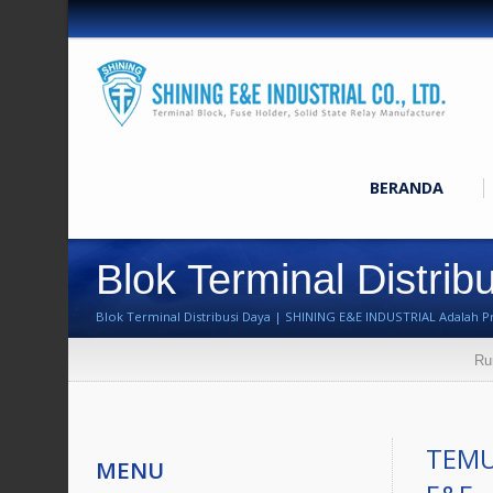
BERANDA
Blok Terminal Distrib
Blok Terminal Distribusi Daya | SHINING E&E INDUSTRIAL Adalah Pr
Ru
TEMU
MENU