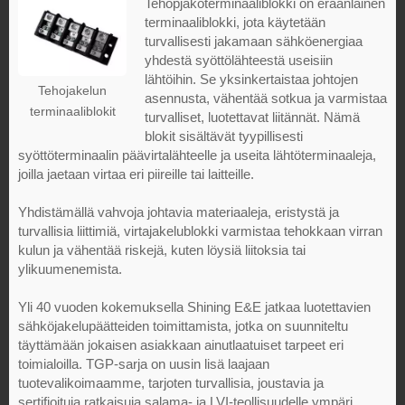
Tehopjakoterminaaliblokki on eräänlainen
terminaaliblokki, jota käytetään
turvallisesti jakamaan sähköenergiaa
yhdestä syöttölähteestä useisiin
lähtöihin. Se yksinkertaistaa johtojen
Tehojakelun
asennusta, vähentää sotkua ja varmistaa
terminaaliblokit
turvalliset, luotettavat liitännät. Nämä
blokit sisältävät tyypillisesti
syöttöterminaalin päävirtalähteelle ja useita lähtöterminaaleja,
joilla jaetaan virtaa eri piireille tai laitteille.
Yhdistämällä vahvoja johtavia materiaaleja, eristystä ja
turvallisia liittimiä, virtajakelublokki varmistaa tehokkaan virran
kulun ja vähentää riskejä, kuten löysiä liitoksia tai
ylikuumenemista.
Yli 40 vuoden kokemuksella Shining E&E jatkaa luotettavien
sähköjakelupäätteiden toimittamista, jotka on suunniteltu
täyttämään jokaisen asiakkaan ainutlaatuiset tarpeet eri
toimialoilla. TGP-sarja on uusin lisä laajaan
tuotevalikoimaamme, tarjoten turvallisia, joustavia ja
sertifioituja ratkaisuja salama- ja LVI-teollisuudelle ympäri