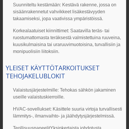
Suunniteltu kestämään
: Kestävä rakenne, jossa on
sisäänrakennetut vahvikkeet lisäkestävyyden
takaamiseksi, jopa vaativissa ympäristöissä.
Korkealaatuiset kiinnittimet
: Saatavilla teräs- tai
ruostumattomasta teräksestä valmistettuina ruuveina,
kuusikulmaisina tai uraruuvimuotoisina, turvallisiin ja
monipuolisiin liitoksiin.
YLEISET KÄYTTÖTARKOITUKSET
TEHOJAKELUBLOKIT
Valaistusjärjestelmille:
Tehokas sähkön jakaminen
useille valaistuskierroille.
HVAC-sovellukset
: Käsittele suuria virtoja turvallisesti
lämmitys-, ilmanvaihto- ja jäähdytysjärjestelmissä.
Teollisuuspaneelit
Yksinkertaista johdotusta