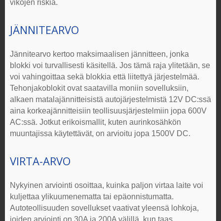
vikojen riskiä.
JÄNNITEARVO
Jännitearvo kertoo maksimaalisen jännitteen, jonka
blokki voi turvallisesti käsitellä. Jos tämä raja ylitetään, se
voi vahingoittaa sekä blokkia että liitettyä järjestelmää.
Tehonjakoblokit
ovat saatavilla moniin sovelluksiin,
alkaen matalajännitteisistä autojärjestelmistä 12V DC:ssä
aina korkeajännitteisiin teollisuusjärjestelmiin jopa 600V
AC:ssä. Jotkut erikoismallit, kuten aurinkosähkön
muuntajissa käytettävät, on arvioitu jopa 1500V DC.
VIRTA-ARVO
Nykyinen arviointi osoittaa, kuinka paljon virtaa laite voi
kuljettaa ylikuumenematta tai epäonnistumatta.
Autoteollisuuden sovellukset vaativat yleensä lohkoja,
joiden arviointi on 30A ja 200A välillä, kun taas