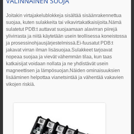
VALINNAINEN SUOJA
Joitakin
virtajakelublokkeja
sisältää sisäänrakennettua
suojaa, kuten sulakkeita tai vikavirtakatkaisijoita.Nämä
sulatetut PDB:t auttavat suojaamaan alavirran piirejä
ylivirrasta ja niitä käytetään usein teollisessa koneistossa
ja prosessinohjausjärjestelmissä.Ei-fuusatut PDB:t
jakavat virran ilman lisäsuojaa.Sulakkeet tarjoavat
nopeaa suojaa ja vievät vähemmän tilaa, kun taas
katkaisijat voidaan nollata ja ne yhdistävät usein
magneettisen ja lämpösuojan.Näiden ominaisuuksien
lisääminen helpottaa vianetsintää ja vähentää vakavien
vikojen riskiä.