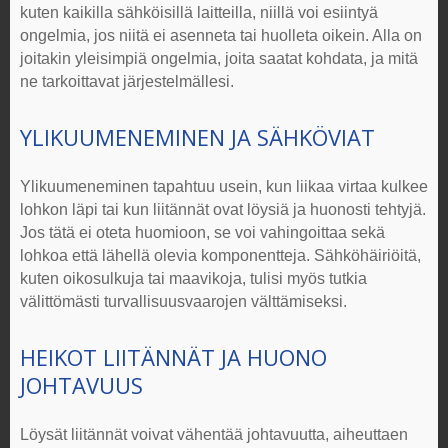
kuten kaikilla sähköisillä laitteilla, niillä voi esiintyä
ongelmia, jos niitä ei asenneta tai huolleta oikein. Alla on
joitakin yleisimpiä ongelmia, joita saatat kohdata, ja mitä
ne tarkoittavat järjestelmällesi.
YLIKUUMENEMINEN JA SÄHKÖVIAT
Ylikuumeneminen tapahtuu usein, kun liikaa virtaa kulkee
lohkon läpi tai kun liitännät ovat löysiä ja huonosti tehtyjä.
Jos tätä ei oteta huomioon, se voi vahingoittaa sekä
lohkoa että lähellä olevia komponentteja. Sähköhäiriöitä,
kuten oikosulkuja tai maavikoja, tulisi myös tutkia
välittömästi turvallisuusvaarojen välttämiseksi.
HEIKOT LIITÄNNÄT JA HUONO
JOHTAVUUS
Löysät liitännät voivat vähentää johtavuutta, aiheuttaen