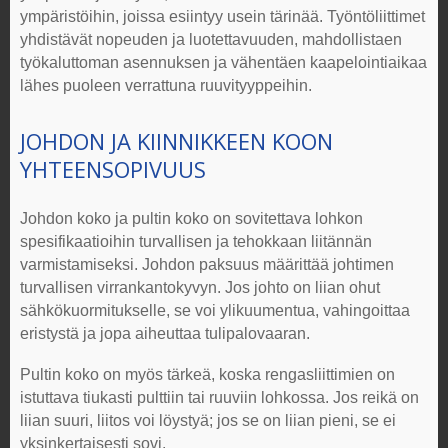
ympäristöihin, joissa esiintyy usein tärinää. Työntöliittimet
yhdistävät nopeuden ja luotettavuuden, mahdollistaen
työkaluttoman asennuksen ja vähentäen kaapelointiaikaa
lähes puoleen verrattuna ruuvityyppeihin.
JOHDON JA KIINNIKKEEN KOON
YHTEENSOPIVUUS
Johdon koko ja pultin koko on sovitettava lohkon
spesifikaatioihin turvallisen ja tehokkaan liitännän
varmistamiseksi. Johdon paksuus määrittää johtimen
turvallisen virrankantokyvyn. Jos johto on liian ohut
sähkökuormitukselle, se voi ylikuumentua, vahingoittaa
eristystä ja jopa aiheuttaa tulipalovaaran.
Pultin koko on myös tärkeä, koska rengasliittimien on
istuttava tiukasti pulttiin tai ruuviin lohkossa. Jos reikä on
liian suuri, liitos voi löystyä; jos se on liian pieni, se ei
yksinkertaisesti sovi.