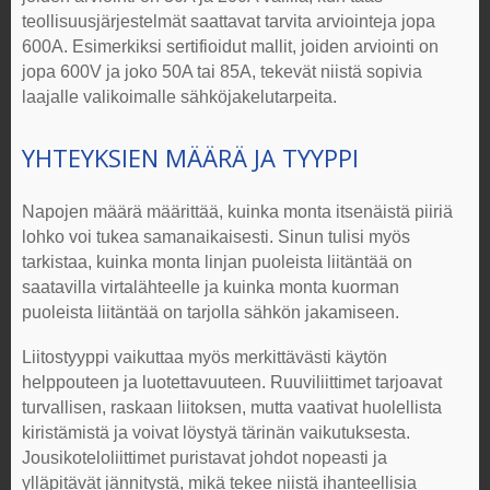
teollisuusjärjestelmät saattavat tarvita arviointeja jopa
600A. Esimerkiksi sertifioidut mallit, joiden arviointi on
jopa 600V ja joko 50A tai 85A, tekevät niistä sopivia
laajalle valikoimalle sähköjakelutarpeita.
YHTEYKSIEN MÄÄRÄ JA TYYPPI
Napojen määrä määrittää, kuinka monta itsenäistä piiriä
lohko voi tukea samanaikaisesti. Sinun tulisi myös
tarkistaa, kuinka monta linjan puoleista liitäntää on
saatavilla virtalähteelle ja kuinka monta kuorman
puoleista liitäntää on tarjolla sähkön jakamiseen.
Liitostyyppi vaikuttaa myös merkittävästi käytön
helppouteen ja luotettavuuteen. Ruuviliittimet tarjoavat
turvallisen, raskaan liitoksen, mutta vaativat huolellista
kiristämistä ja voivat löystyä tärinän vaikutuksesta.
Jousikoteloliittimet puristavat johdot nopeasti ja
ylläpitävät jännitystä, mikä tekee niistä ihanteellisia