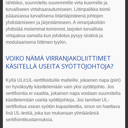
lähtöiksi, suunniteltu suuremmille virta kuormille ja
turvalliseen virtahaarautumiseen. Liitinpalikka toimii
pääasiassa turvallisena liitäntäpisteenä johtojen
yhdistämiseen ja järjestämiseen. A
virranjakoliitin
yhdistää molemmat toiminnot, tarjoten turvallista
virtajakoa samalla kun johdotus pysyy siistinä ja
modulaarisena liittimen tyyliin.
VOIKO NÄMÄ
VIRRANJAKOLIITTIMET
KÄSITELLÄ USEITA SYÖTTÖJOHTOJA?
Kyllä
UL/cUL-sertifioiduille malleille
, jokainen napa (piiri)
on hyväksytty käsittelemään vain
yksi syöttöjohto
. Jos
sertifiointia ei
vaadita
, jokainen napa voidaan suunnitella
käsittelemään
useita syöttöjohtoja
. Jos tarvitset UL-
sertifioitua usean syötön kapasiteettia, sinun on haettava
lisä UL-testiä, joka tuo mukanaan ylimääräisiä
sertifiointikustannuksia.