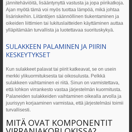
jännitehäviöitä, lisääntynyttä vastusta ja jopa piirikatkoja.
Ajan myötä tämä voi myös tuottaa lämpöä, mikä johtaa
lisäriskeihin. Liitäntöjen säännöllinen tiukentaminen ja
oikeiden liittimien tai lukituslaitteiden käyttäminen auttaa
ylläpitämään turvallista ja luotettavaa suorituskykyä.
SULAKKEEN PALAMINEN JA PIIRIN
KESKEYTYKSET
Kun sulakkeet palavat tai piirit katkeavat, se on usein
merkki ylikuormituksesta tai oikosulusta. Pelkkä
sulakkeen vaihtaminen ei riitä. Sinun on varmistettava,
että lohkon virrankesto vastaa järjestelmän kuormitusta.
Palaneiden sulakkeiden vaihtaminen oikealla arvolla ja
juurisyyn korjaaminen varmistaa, että järjestelmäsi toimii
turvallisesti.
MITÄ OVAT KOMPONENTIT
VIRRANJAKOBLOKISSA
?