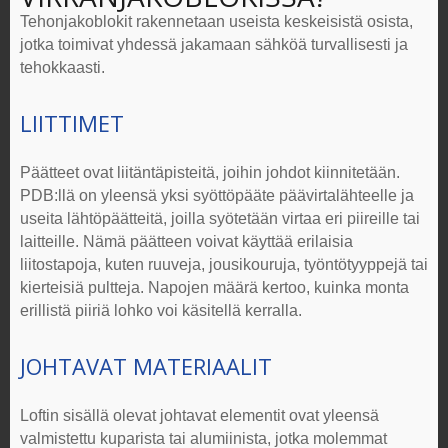
Tehonjakoblokit
rakennetaan useista keskeisistä osista,
jotka toimivat yhdessä jakamaan sähköä turvallisesti ja
tehokkaasti.
LIITTIMET
Päätteet ovat liitäntäpisteitä, joihin johdot kiinnitetään.
PDB:llä on yleensä yksi syöttöpääte päävirtalähteelle ja
useita lähtöpäätteitä, joilla syötetään virtaa eri piireille tai
laitteille. Nämä päätteen voivat käyttää erilaisia
liitostapoja, kuten ruuveja, jousikouruja, työntötyyppejä tai
kierteisiä pultteja. Napojen määrä kertoo, kuinka monta
erillistä piiriä lohko voi käsitellä kerralla.
JOHTAVAT MATERIAALIT
Loftin sisällä olevat johtavat elementit ovat yleensä
valmistettu kuparista tai alumiinista, jotka molemmat