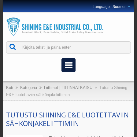
Suomen
Koti
Kategoria
Liittimet | LIITINRATKAISU
Tutustu Shining
E&E luotettaviin sähkönjakeliittimiin
TUTUSTU SHINING E&E LUOTETTAVIIN
SÄHKÖNJAKELIITTIMIIN