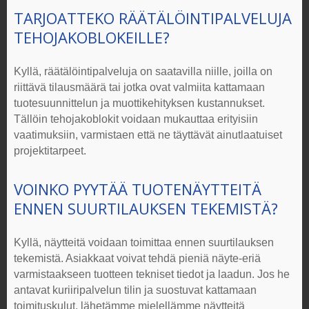
TARJOATTEKO RÄÄTÄLÖINTIPALVELUJA
TEHOJAKOBLOKEILLE
?
Kyllä, räätälöintipalveluja on saatavilla niille, joilla on
riittävä tilausmäärä tai jotka ovat valmiita kattamaan
tuotesuunnittelun ja muottikehityksen kustannukset.
Tällöin
tehojakoblokit
voidaan mukauttaa erityisiin
vaatimuksiin, varmistaen että ne täyttävät ainutlaatuiset
projektitarpeet.
VOINKO PYYTÄÄ TUOTENÄYTTEITÄ
ENNEN SUURTILAUKSEN TEKEMISTÄ?
Kyllä, näytteitä voidaan toimittaa ennen suurtilauksen
tekemistä. Asiakkaat voivat tehdä pieniä näyte-eriä
varmistaakseen tuotteen tekniset tiedot ja laadun. Jos he
antavat kuriiripalvelun tilin ja suostuvat kattamaan
toimituskulut, lähetämme mielellämme näytteitä