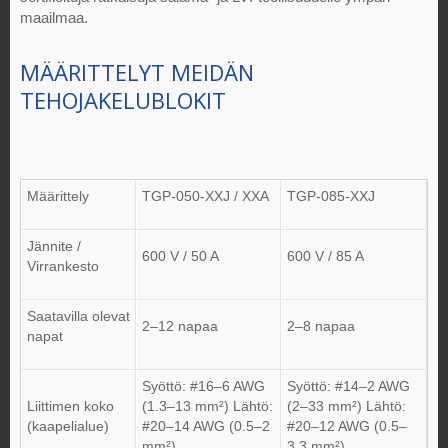
maailmaa.
MÄÄRITTELYT MEIDÄN
TEHOJAKELUBLOKIT
Määrittely
TGP-050-XXJ / XXA
TGP-085-XXJ
Jännite /
600 V / 50 A
600 V / 85 A
Virrankesto
Saatavilla olevat
2–12 napaa
2–8 napaa
napat
Syöttö: #16–6 AWG
Syöttö: #14–2 AWG
Liittimen koko
(1.3–13 mm²) Lähtö:
(2–33 mm²) Lähtö:
(kaapelialue)
#20–14 AWG (0.5–2
#20–12 AWG (0.5–
mm²)
3.3 mm²)