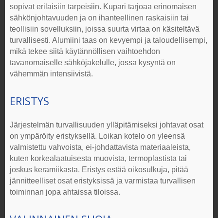
sopivat erilaisiin tarpeisiin. Kupari tarjoaa erinomaisen
sähkönjohtavuuden ja on ihanteellinen raskaisiin tai
teollisiin sovelluksiin, joissa suurta virtaa on käsiteltävä
turvallisesti. Alumiini taas on kevyempi ja taloudellisempi,
mikä tekee siitä käytännöllisen vaihtoehdon
tavanomaiselle sähköjakelulle, jossa kysyntä on
vähemmän intensiivistä.
ERISTYS
Järjestelmän turvallisuuden ylläpitämiseksi johtavat osat
on ympäröity eristyksellä. Loikan kotelo on yleensä
valmistettu vahvoista, ei-johdattavista materiaaleista,
kuten korkealaatuisesta muovista, termoplastista tai
joskus keramiikasta. Eristys estää oikosulkuja, pitää
jännitteelliset osat eristyksissä ja varmistaa turvallisen
toiminnan jopa ahtaissa tiloissa.