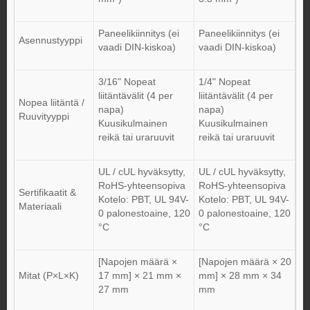
Paneelikiinnitys (ei
Paneelikiinnitys (ei
Asennustyyppi
vaadi DIN-kiskoa)
vaadi DIN-kiskoa)
3/16" Nopeat
1/4" Nopeat
liitäntävälit (4 per
liitäntävälit (4 per
Nopea liitäntä /
napa)
napa)
Ruuvityyppi
Kuusikulmainen
Kuusikulmainen
reikä tai uraruuvit
reikä tai uraruuvit
UL / cUL hyväksytty,
UL / cUL hyväksytty,
RoHS-yhteensopiva
RoHS-yhteensopiva
Sertifikaatit &
Kotelo: PBT, UL 94V-
Kotelo: PBT, UL 94V-
Materiaali
0 palonestoaine, 120
0 palonestoaine, 120
°C
°C
[Napojen määrä ×
[Napojen määrä × 20
Mitat (P×L×K)
17 mm] × 21 mm ×
mm] × 28 mm × 34
27 mm
mm