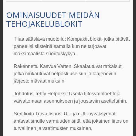
OMINAISUUDET MEIDÄN
TEHOJAKELUBLOKIT
Tilaa säästävä muotoilu
: Kompaktit blokit, jotka pitävät
paneelisi siisteinä samalla kun ne tarjoavat
maksimaalista suorituskykyä.
Rakennettu Kasvua Varten
: Skaalautuvat ratkaisut,
jotka mukautuvat helposti useisiin ja laajeneviin
järjestelmävaatimuksiin.
Johdotus Tehty Helpoksi
: Useita liitosvaihtoehtoja
vaivattomaan asennukseen ja joustaviin asetteluihin.
Sertifioitu Turvallisuus
: UL- ja cUL-hyväksynnät
antavat sinulle varmuuden siitä, että jokainen liitos on
turvallinen ja vaatimusten mukainen.