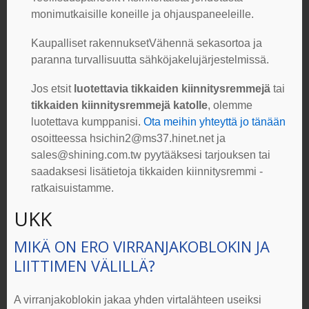
monimutkaisille koneille ja ohjauspaneeleille.
Kaupalliset rakennukset
Vähennä sekasortoa ja
paranna turvallisuutta sähköjakelujärjestelmissä.
Jos etsit
luotettavia
tikkaiden kiinnitysremmejä
tai
tikkaiden kiinnitysremmejä katolle
, olemme
luotettava kumppanisi.
Ota meihin yhteyttä jo tänään
osoitteessa
hsichin2@ms37.hinet.net
ja
sales@shining.com.tw
pyytääksesi tarjouksen tai
saadaksesi lisätietoja
tikkaiden kiinnitysremmi
-
ratkaisuistamme.
UKK
MIKÄ ON ERO
VIRRANJAKOBLOKIN
JA
LIITTIMEN VÄLILLÄ?
A
virranjakoblokin
jakaa yhden virtalähteen useiksi