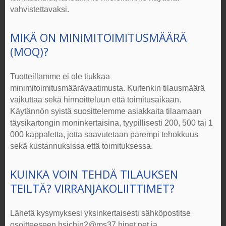
vahvistettavaksi.
MIKÄ ON MINIMITOIMITUSMÄÄRÄ
(MOQ)?
Tuotteillamme ei ole tiukkaa
minimitoimitusmäärävaatimusta.
Kuitenkin tilausmäärä
vaikuttaa sekä hinnoitteluun että toimitusaikaan.
Käytännön syistä suosittelemme asiakkaita tilaamaan
täysikartongin moninkertaisina, tyypillisesti 200, 500 tai 1
000 kappaletta, jotta saavutetaan parempi tehokkuus
sekä kustannuksissa että toimituksessa.
KUINKA VOIN TEHDÄ TILAUKSEN
TEILTÄ?
VIRRANJAKOLIITTIMET
?
Lähetä kysymyksesi yksinkertaisesti sähköpostitse
osoitteeseen
hsichin2@ms37.hinet.net
ja