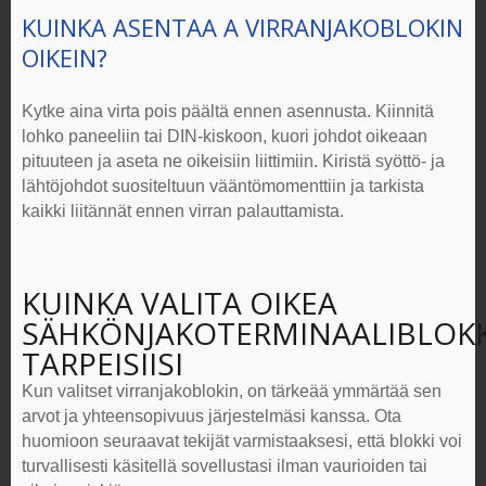
KUINKA ASENTAA A
VIRRANJAKOBLOKIN
OIKEIN?
Kytke aina virta pois päältä ennen asennusta. Kiinnitä
lohko paneeliin tai DIN-kiskoon, kuori johdot oikeaan
pituuteen ja aseta ne oikeisiin liittimiin. Kiristä syöttö- ja
lähtöjohdot suositeltuun vääntömomenttiin ja tarkista
kaikki liitännät ennen virran palauttamista.
KUINKA VALITA OIKEA
SÄHKÖNJAKOTERMINAALIBLOKK
TARPEISIISI
Kun valitset
virranjakoblokin
, on tärkeää ymmärtää sen
arvot ja yhteensopivuus järjestelmäsi kanssa. Ota
huomioon seuraavat tekijät varmistaaksesi, että blokki voi
turvallisesti käsitellä sovellustasi ilman vaurioiden tai