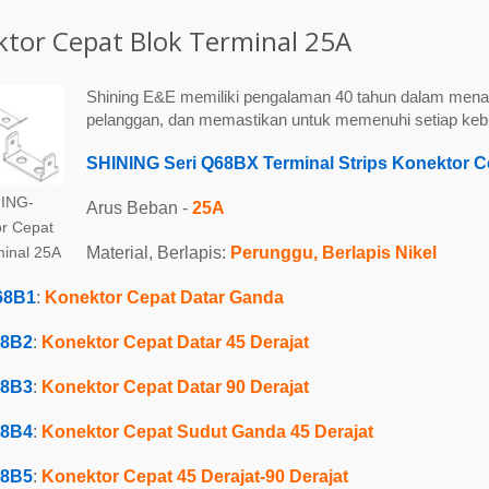
tor Cepat Blok Terminal 25A
Shining E&E memiliki pengalaman 40 tahun dalam mena
pelanggan, dan memastikan untuk memenuhi setiap keb
SHINING
Seri Q68BX Terminal Strips Konektor C
ING-
Arus Beban -
25A
r Cepat
Material, Berlapis:
Perunggu, Berlapis Nikel
minal 25A
68B1
:
Konektor Cepat Datar Ganda
8B2
:
Konektor Cepat Datar 45 Derajat
8B3
:
Konektor Cepat Datar 90 Derajat
8B4
:
Konektor Cepat Sudut Ganda 45 Derajat
8B5
:
Konektor Cepat 45 Derajat-90 Derajat