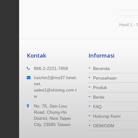
Hasil 1 - 
Kontak
Informasi
Dimana Kami Berada
886-2-2221-7858
Beranda
minal
Pabrik kami terletak di Kota New Taipei,
hsichin2@ms37.hinet.
Perusahaan
 pada
Taiwan. 40 menit untuk mencapai
net,
Produk
n yang
bandara. 40 menit untuk mencapai
sales1@shining.com.t
pelabuhan laut.
w
Berita
No. 76, Jian-Liou
Baca Selengkapnya
FAQ
Road, Chung-Ho
Hubungi Kami
District, New Taipei
City, 23585 Taiwan
OEM/ODM