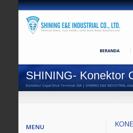
BERANDA
SHINING- Konektor C
Konektor Cepat Blok Terminal 25A | SHINING E&E INDUSTRIAL Adalah
KONE
MENU