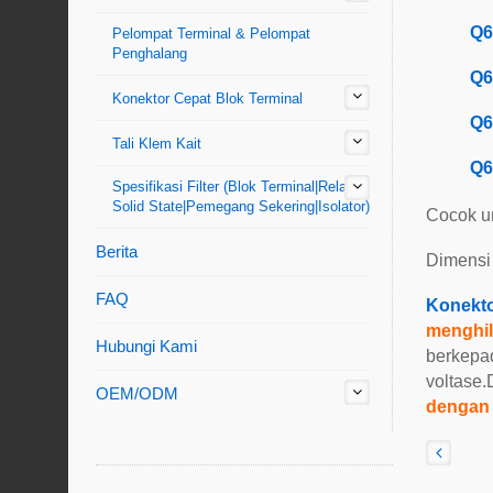
Q6
Pelompat Terminal & Pelompat
Penghalang
Q6
Konektor Cepat Blok Terminal
Q6
Tali Klem Kait
Q6
Spesifikasi Filter (Blok Terminal|Relay
Solid State|Pemegang Sekering|Isolator)
Cocok u
Berita
Dimensi
FAQ
Konekto
menghi
Hubungi Kami
berkepad
voltase.
OEM/ODM
dengan 