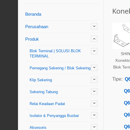
Konek
Beranda
Perusahaan
Produk
Blok Terminal | SOLUSI BLOK
SHIN
TERMINAL
Konekto
Blok Ter
Pemegang Sekering / Blok Sekering
Tipe:
Q
Klip Sekering
Q6
Sekering Tabung
Q6
Relai Keadaan Padat
Q6
Isolator & Penyangga Busbar
Q6
Aksesoris