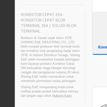
KONEKTOR CEPAT 25A -
KONEKTOR CEPAT BLOK
TERMINAL 25A | SOLUSI BLOK
TERMINAL
Berbasis di Taiwan sejak tahun 1978,
SHINING E&E INDUSTRIAL CO., LTD.
Kone
telah menjadi produsen blok terminal listrik
dan konektor strip penghalang.Sejak tahun
1978, di Industri Distribusi Tenaga, Shining
E&E telah menawarkan kepada pelanggan
kami layanan produksi Konektor Cepat
25A berkualitas tinggi.Dengan teknologi
canggih dan pengalaman selama 45 tahun,
Shining E&E selalu memastikan untuk
memenuhi permintaan setiap pelanggan.
Shining E&E mengundang Anda untuk
melihat produk-produk berkualitas lainnya
dan jangan ragu untuk
Hubungi Kami
.