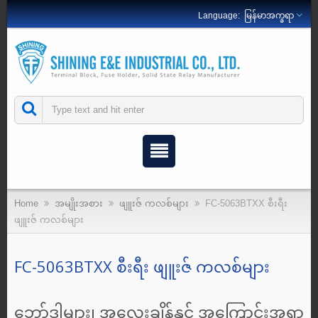
မြန်မာအက္ခရာ
Home
အမျိုးအစား
ဖျူးဇ် ကလစ်များ
FC-5063BTXX စီးရီး
ဖျူးဇ် ကလစ်များ
FC-5063BTXX စီးရီး ဖျူးဇ် ကလစ်များ
ဘော်ဒါများ၊ အလေးချိန်နှင့် အကြောင်းအရာ