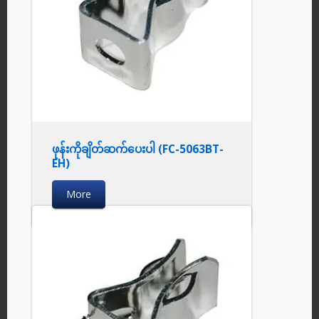
ဖုန်းကိုချိတ်ဆက်ပေးပါ (FC-5063BT-
EH)
More