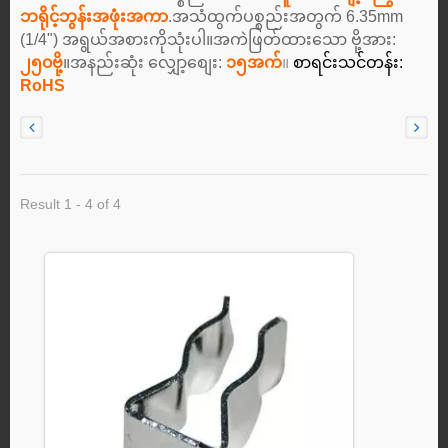
ဘရိုင့်ဘွန်းအဖုံးအကာ
.အသံထွက်ပစ္စည်းအတွက် 6.35mm
(1/4") အရွယ်အစားကိုသုံးပါ။အကဲဖြတ်ထားသော ဗို့အား:
၂၅၀ဗို့
။အနည်းဆုံး လျှော့စျေး:
၁၅အက်
။
စာရင်းသင်တန်း:
RoHS
Result 1 - 4 of 4