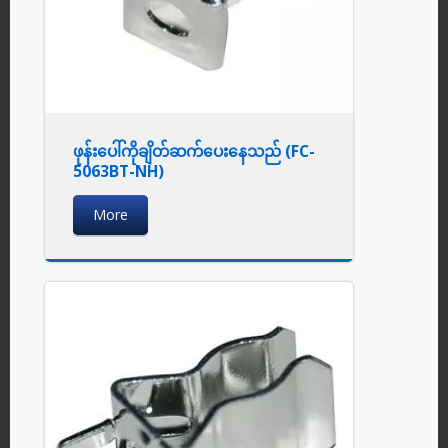
ဖုန်းပေါ်ကိုချိတ်ဆက်ပေးနေသည် (FC-
5063BT-NH)
More