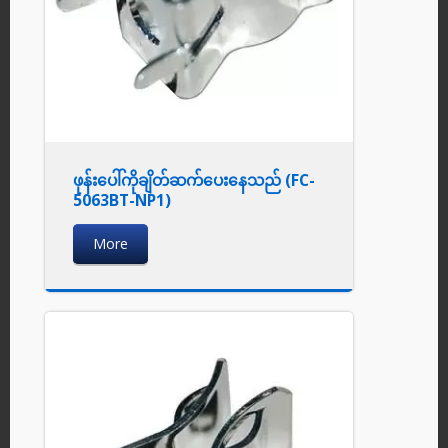
ဖုန်းပေါ်ကိုချိတ်ဆက်ပေးနေသည် (FC-
5063BT-NP1)
More