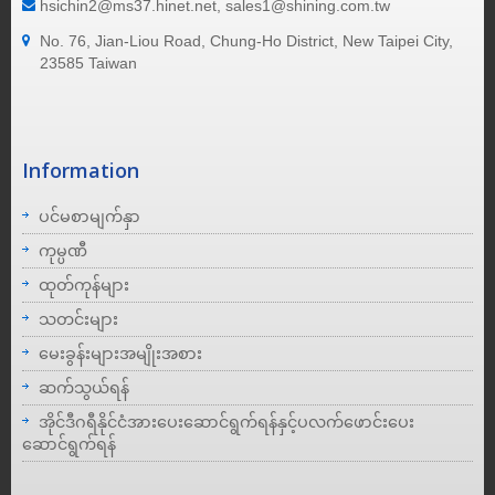
hsichin2@ms37.hinet.net, sales1@shining.com.tw
No. 76, Jian-Liou Road, Chung-Ho District, New Taipei City,
23585 Taiwan
Information
ပင်မစာမျက်နှာ
ကုမ္ပဏီ
ထုတ်ကုန်များ
သတင်းများ
မေးခွန်းများအမျိုးအစား
ဆက်သွယ်ရန်
အိုင်ဒီဂရီနိုင်ငံအားပေးဆောင်ရွက်ရန်နှင့်ပလက်ဖောင်းပေး
ဆောင်ရွက်ရန်