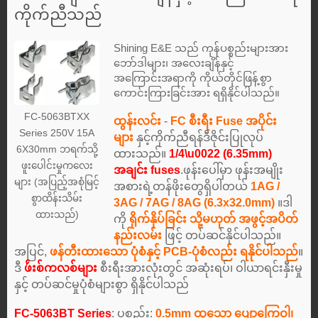
ကိုက်ညီသည်
Shining E&E သည် ကုန်ပစ္စည်းများအား
ဘော်ဒါများ၊ အလေးချိန်နှင့်
အကြောင်းအရာကို ကိုယ်တိုင်ဖြန့်စွာ
ကောင်းကြားခြင်းအား ရရှိနိုင်ပါသည်။
FC-5063BTXX
ထွန်းလင်း
-
FC စီးရီး Fuse အပိုင်း
Series 250V 15A
များ
နှင့်ကိုက်ညီရန်ဒီဇိုင်းပြုလုပ်
6X30mm ဘရက်သို့
ထားသည်။
1/4\u0022 (6.35mm)
ဖူးပေါင်းမှုကလေး
အချင်း fuses
.ဖုန်းပေါ်မှာ ဖုန်းအမျိုး
များ (အပြည့်အစုံမြင့်
အစားရဲ့တန်ဖိုးတွေရှိပါတယ်
1AG /
စွာထိန်းသိမ်း
3AG / 7AG / 8AG (6.3x32.0mm)
။ဒါ
ထားသည်)
ကို
ရိုက်နှိပ်ခြင်း သို့မဟုတ် အဖွင့်အပိတ်
နည်းလမ်း
ဖြင့် တပ်ဆင်နိုင်ပါသည်။
အပြင်,
ဖန်တီးထားသော ပုံစံနှင့် PCB-ပုံစံလည်း ရနိုင်ပါသည်
။
ဒီ
ဖ်ဴးစ်ကလစ်များ
စီးရီးအားလုံးတွင် အဆုံးရပ်၊ ဝါယာရင်းနှီးမှု
နှင့် တပ်ဆင်မှုပုံစံများစွာ ရှိနိုင်ပါသည်
FC-5063BT Series
: ပစ္စည်း:
0.5mm ထူသော ပျော့ကြွေဝါ၊