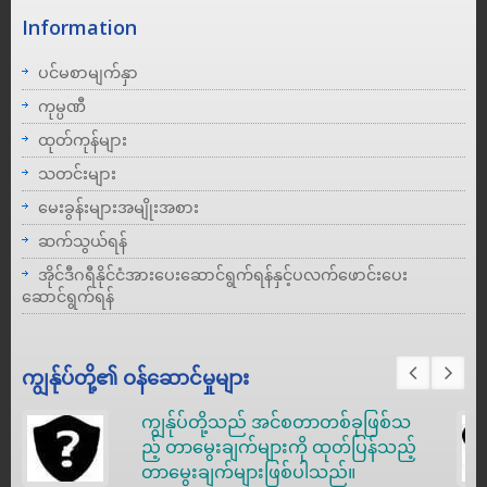
Information
ပင်မစာမျက်နှာ
ကုမ္ပဏီ
ထုတ်ကုန်များ
သတင်းများ
မေးခွန်းများအမျိုးအစား
ဆက်သွယ်ရန်
အိုင်ဒီဂရီနိုင်ငံအားပေးဆောင်ရွက်ရန်နှင့်ပလက်ဖောင်းပေး
ဆောင်ရွက်ရန်
ကျွန်ုပ်တို့၏ ဝန်ဆောင်မှုများ
ကျွန်ုပ်တို့သည် အင်စတာတစ်ခုဖြစ်သ
ည့် တာမွေးချက်များကို ထုတ်ပြန်သည့်
တာမွေးချက်များဖြစ်ပါသည်။