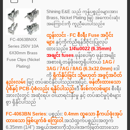
Shining E&E သည် ကုန်ပစ္စည်းများအား
Brass, Nickel Plating ဖြင့် အကောင်းဆုံး
အကြောင်းကို ကူညီပေးပါသည်။
ထွန်းလင်း
-
FC စီးရီး Fuse အပိုင်း
FC-4063BNXX
များ
နှင့်ကိုက်ညီရန်ဒီဇိုင်းပြုလုပ်
Series 250V 10A
ထားသည်။
1/4\u0022 (6.35mm)
6X30mm Brass
အချင်း fuses
.ဖုန်းပေါ်မှာ ဖုန်းအမျိုး
Fuse Clips (Nickel
အစားရဲ့တန်ဖိုးတွေရှိပါတယ်
1AG /
Plating)
3AG / 7AG / 8AG (6.3x32.0mm)
။ဒါ
ကို
ရိုက်နှိပ်ခြင်း သို့မဟုတ် အဖွင့်အပိတ်
နည်းလမ်း
ဖြင့် တပ်ဆင်နိုင်ပါသည်။အပြင်,
ဖန်တီးထားသော
ပုံစံနှင့် PCB-ပုံစံလည်း ရနိုင်ပါသည်
။ဒီ
ဖ်ဴးစ်ကလစ်များ
စီးရီး
အားလုံးတွင် အဆုံးရပ်၊ ဝါယာရင်းနှီးမှု နှင့် တပ်ဆင်မှုပုံစံများ
စွာ ရှိနိုင်ပါသည်
FC-4063BN Series
: ပစ္စည်း:
0.4mm ထူသော နီကယ်ဖုံးအုပ်
ထားသော ဖြစ်ပျက်ခံ ကြေးဝါ
.အသံထွက်ပစ္စည်းအတွက်
6.35mm (1/4") အရွယ်အစားကိုသုံးပါ။အကဲဖြတ်ထားသော