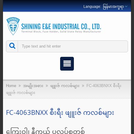
မြန်မာအက္ခရာ
Home
အမျိုးအစား
ဖျူးဇ် ကလစ်များ
FC-4063BNXX စီးရီး
ဖျူးဇ် ကလစ်များ
FC-4063BNXX စီးရီး ဖျူးဇ် ကလစ်များ
ကြေးဝါ၊ နီကယ် ပလပ်စတစ်