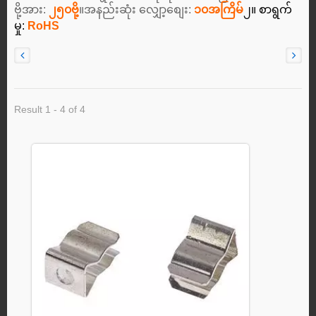
ဗို့အား:
၂၅၀ဗို့
။အနည်းဆုံး လျှော့စျေး:
၁၀အကြိမ်
၂။ စာရွက်
မှု:
RoHS
Result 1 - 4 of 4