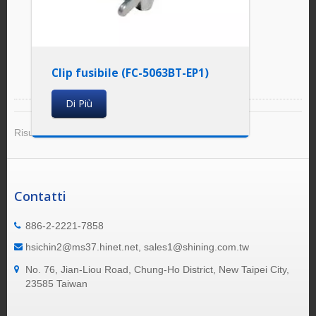
Clip fusibile (FC-5063BT-EP1)
Di Più
Risultato 1 - 4 di 4
Contatti
886-2-2221-7858
hsichin2@ms37.hinet.net, sales1@shining.com.tw
No. 76, Jian-Liou Road, Chung-Ho District, New Taipei City,
23585 Taiwan