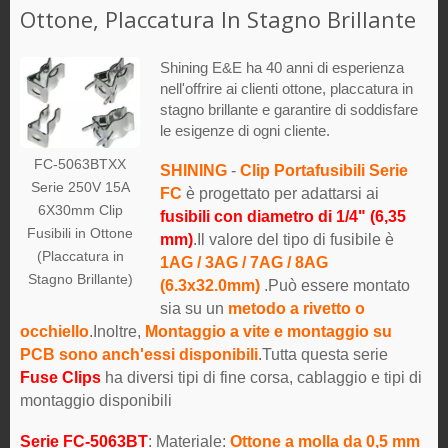
Ottone, Placcatura In Stagno Brillante
Shining E&E ha 40 anni di esperienza
nell'offrire ai clienti ottone, placcatura in
stagno brillante e garantire di soddisfare
le esigenze di ogni cliente.
FC-5063BTXX
SHINING
-
Clip Portafusibili Serie
Serie 250V 15A
FC
è progettato per adattarsi ai
6X30mm Clip
fusibili con diametro di 1/4" (6,35
Fusibili in Ottone
mm)
.Il valore del tipo di fusibile è
(Placcatura in
1AG / 3AG / 7AG / 8AG
Stagno Brillante)
(6.3x32.0mm)
.Può essere montato
sia su un
metodo a rivetto o
occhiello
.Inoltre,
Montaggio a vite e montaggio su
PCB sono anch'essi disponibili
.Tutta questa serie
Fuse Clips
ha diversi tipi di fine corsa, cablaggio e tipi di
montaggio disponibili
Serie FC-5063BT
: Materiale:
Ottone a molla da 0,5 mm