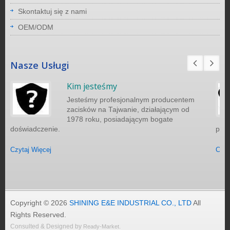
Skontaktuj się z nami
OEM/ODM
Nasze Usługi
Kim jesteśmy
Jesteśmy profesjonalnym producentem
zacisków na Tajwanie, działającym od
1978 roku, posiadającym bogate
doświadczenie.
port
Czytaj Więcej
Czyt
Copyright © 2026
SHINING E&E INDUSTRIAL CO., LTD
All
Rights Reserved.
Consulted & Designed by
.
Ready-Market