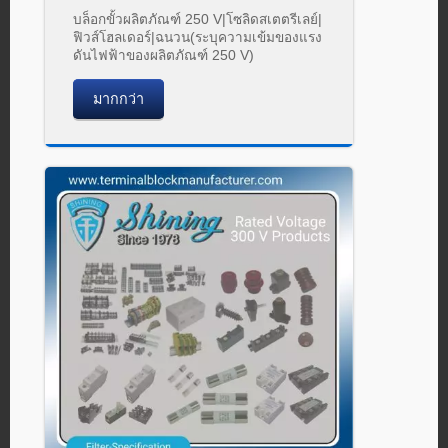
บล็อกขั้วผลิตภัณฑ์ 250 V|โซลิดสเตตรีเลย์|
ฟิวส์โฮลเดอร์|ฉนวน(ระบุความเข้มของแรง
ดันไฟฟ้าของผลิตภัณฑ์ 250 V)
มากกว่า