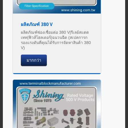
ผลิตภัณฑ์ 380 V
ผลิตภัณฑ์ช่องเชื่อมต่อ 380 V|รีเลย์สแตต
เทท|ฟิวส์โฮลเดอร์|ฉนวนฉีด (สเปคการก
รองแรงดันที่คุณได้รับการจัดหาสินค้า 380
V)
มากกว่า