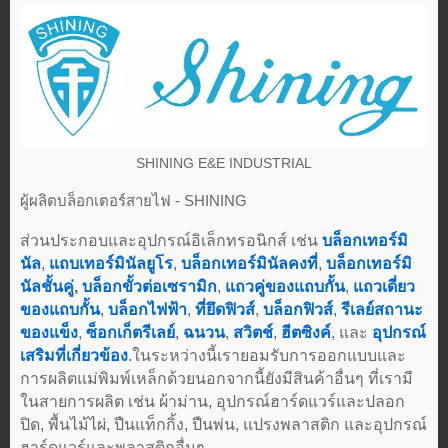
SHINING E&E INDUSTRIAL
ผู้ผลิตบล็อกเตอร์สายไฟ - SHINING
ส่วนประกอบและอุปกรณ์อิเล็กทรอนิกส์ เช่น
บล็อกเทอร์มิ
นัล
,
แถบเทอร์มินัลยูโร
,
บล็อกเทอร์มินัลคงที่
,
บล็อกเทอร์มิ
นัลชั้นคู่
,
บล็อกขั้วต่อเซรามิก
,
แถวคู่ของแถบกั้น
,
แถวเดี่ยว
ของแถบกั้น
,
บล็อกไฟฟ้า
,
ที่ยึดฟิวส์
,
บล็อกฟิวส์
,
รีเลย์สถานะ
ของแข็ง
,
ซ็อกเก็ตรีเลย์
,
ฉนวน
,
สวิตช์
,
ฮีตซิงค์
, และ
อุปกรณ์
เสริมที่เกี่ยวข้อง
.ในระหว่างนี้เรายอมรับการออกแบบและ
การผลิตแม่พิมพ์เหล็กด้วยนอกจากนี้ยังมีสินค้าอื่นๆ ที่เรามี
ในสายการผลิต เช่น ผ้าม่าน, อุปกรณ์ฮาร์ดแวร์และปลอก
ปิด, พื้นไม้ไผ่, ปืนแท็กกิ้ง, ปืนพ่น, แปรงพลาสติก และอุปกรณ์
ฮาร์ดแวร์และพลาสติกอื่นๆ