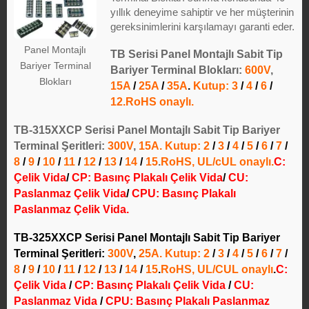
yıllık deneyime sahiptir ve her müşterinin
gereksinimlerini karşılamayı garanti eder.
Panel Montajlı
TB Serisi Panel Montajlı Sabit Tip
Bariyer Terminal
Bariyer Terminal Blokları:
600V
,
Blokları
15A
/
25A
/
35A
.
Kutup: 3
/
4
/
6
/
12
.RoHS onaylı.
TB-315XXCP Serisi Panel Montajlı Sabit Tip Bariyer
Terminal Şeritleri:
300V
,
15A. Kutup: 2
/
3
/
4
/
5
/
6
/
7
/
8
/
9
/
10
/
11
/
12
/
13
/
14
/
15
.
RoHS, UL/cUL onaylı.
C:
Çelik Vida
/
CP: Basınç Plakalı Çelik Vida
/
CU:
Paslanmaz Çelik Vida
/
CPU: Basınç Plakalı
Paslanmaz Çelik Vida.
TB-325XXCP Serisi Panel Montajlı Sabit Tip Bariyer
Terminal Şeritleri:
300V
,
25A. Kutup: 2
/
3
/
4
/
5
/
6
/
7
/
8
/
9
/
10
/
11
/
12
/
13
/
14
/
15
.
RoHS, UL/CUL onaylı
.
C:
Çelik Vida
/
CP: Basınç Plakalı Çelik Vida
/
CU:
Paslanmaz Vida
/
CPU: Basınç Plakalı Paslanmaz