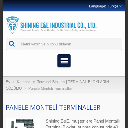
Türkçe
Ev
Kategori
Terminal Blokları | TERMINAL BLOKLARIN
ÇÖZÜMÜ
Panele Monteli Terminaller
PANELE MONTELI TERMINALLER
Shining E&E, müşterilere Panel Montajlı
Terminal Blokları sunma konusunda 40