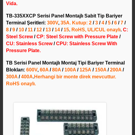
Vida.
TB-335XXCP Serisi Panel Montajlı Sabit Tip Bariyer
Terminal Şeritleri:
300V
,
35A
. Kutup:
2
/
3
/
4
/
5
/
6
/
7
/
8
/
9
/
10
/
11
/
12
/
13
/
14
/
15
.
RoHS, UL/CUL onaylı
.
C:
Steel Screw
/
CP: Steel Screw with Pressure Plate
/
CU: Stainless Screw
/
CPU: Stainless Screw With
Pressure Plate.
TB Serisi Panel Montajlı Montaj Tipi Bariyer Terminal
Blokları:
600V
,
60A
/
80A
/
100A
/
125A
/
150A
/
200A
/
300A
/
400A
.
Herhangi bir monte direk mevcuttur.
RoHS onaylı.