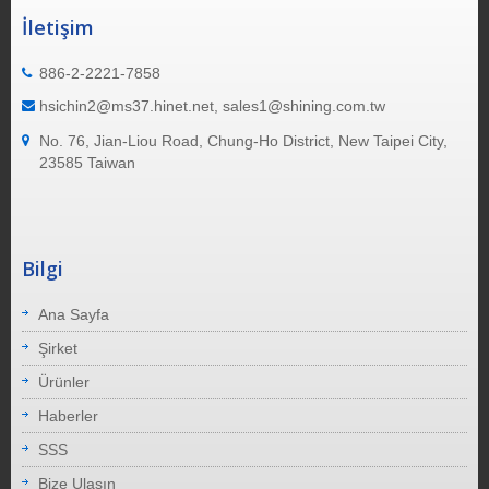
İletişim
886-2-2221-7858
hsichin2@ms37.hinet.net, sales1@shining.com.tw
No. 76, Jian-Liou Road, Chung-Ho District, New Taipei City,
23585 Taiwan
Bilgi
Ana Sayfa
Şirket
Ürünler
Haberler
SSS
Bize Ulaşın