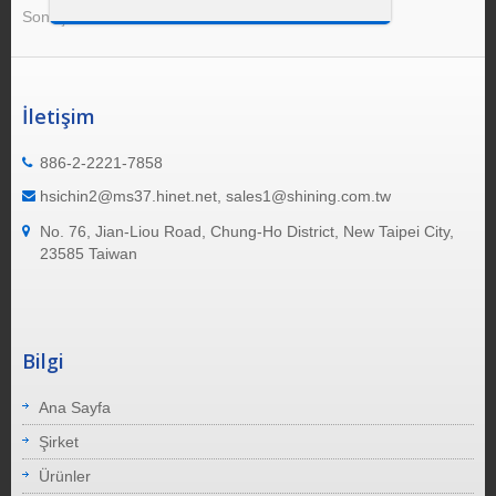
Sonuç 1 - 8 arasında 8
İletişim
886-2-2221-7858
hsichin2@ms37.hinet.net, sales1@shining.com.tw
No. 76, Jian-Liou Road, Chung-Ho District, New Taipei City,
23585 Taiwan
Bilgi
Ana Sayfa
Şirket
Ürünler