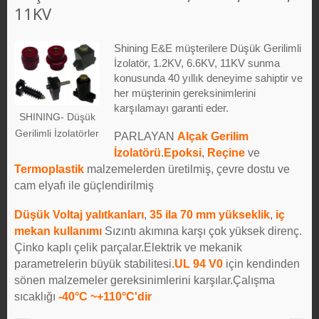
11KV
Shining E&E müşterilere Düşük Gerilimli
İzolatör, 1.2KV, 6.6KV, 11KV sunma
konusunda 40 yıllık deneyime sahiptir ve
her müşterinin gereksinimlerini
karşılamayı garanti eder.
SHINING- Düşük
Gerilimli İzolatörler
PARLAYAN
Alçak Gerilim
İzolatörü
.
Epoksi
,
Reçine
ve
Termoplastik
malzemelerden üretilmiş, çevre dostu ve
cam elyafı ile güçlendirilmiş
Düşük Voltaj yalıtkanları
,
35 ila 70 mm yükseklik
,
iç
mekan kullanımı
Sızıntı akımına karşı çok yüksek direnç.
Çinko kaplı çelik parçalar.Elektrik ve mekanik
parametrelerin büyük stabilitesi.
UL 94 V0
için kendinden
sönen malzemeler gereksinimlerini karşılar.Çalışma
sıcaklığı
-40°C ~+110°C'dir