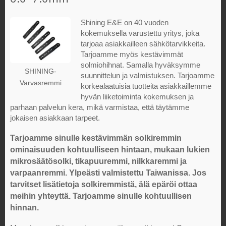
Shining E&E on 40 vuoden
kokemuksella varustettu yritys, joka
tarjoaa asiakkailleen sähkötarvikkeita.
Tarjoamme myös kestävimmät
solmiohihnat. Samalla hyväksymme
SHINING-
suunnittelun ja valmistuksen. Tarjoamme
Varvasremmi
korkealaatuisia tuotteita asiakkaillemme
hyvän liiketoiminta kokemuksen ja
parhaan palvelun kera, mikä varmistaa, että täytämme
jokaisen asiakkaan tarpeet.
Tarjoamme sinulle kestävimmän solkiremmin
ominaisuuden kohtuulliseen hintaan, mukaan lukien
mikrosäätösolki, tikapuuremmi, nilkkaremmi ja
varpaanremmi. Ylpeästi valmistettu Taiwanissa. Jos
tarvitset lisätietoja solkiremmistä, älä epäröi ottaa
meihin yhteyttä. Tarjoamme sinulle kohtuullisen
hinnan.