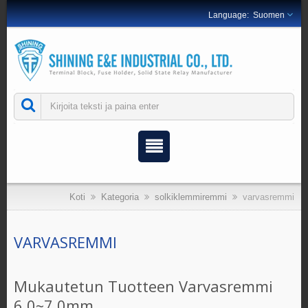
Suomen
Koti
Kategoria
solkiklemmiremmi
varvasremmi
VARVASREMMI
Mukautetun Tuotteen Varvasremmi
6.0~7.0mm