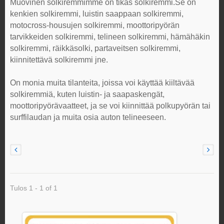
Muovinen solkiremmimme on tikas solkiremmi.Se on
kenkien solkiremmi, luistin saappaan solkiremmi,
motocross-housujen solkiremmi, moottoripyörän
tarvikkeiden solkiremmi, telineen solkiremmi, hämähäkin
solkiremmi, räikkäsolki, partaveitsen solkiremmi,
kiinnitettävä solkiremmi jne.
On monia muita tilanteita, joissa voi käyttää kiiltävää
solkiremmiä, kuten luistin- ja saapaskengät,
moottoripyörävaatteet, ja se voi kiinnittää polkupyörän tai
surffilaudan ja muita osia auton telineeseen.
Tulos 1 - 1 of 1