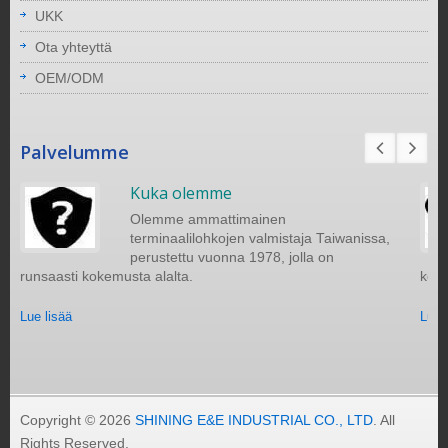
UKK
Ota yhteyttä
OEM/ODM
Palvelumme
Kuka olemme
Olemme ammattimainen
terminaalilohkojen valmistaja Taiwanissa,
perustettu vuonna 1978, jolla on
runsaasti kokemusta alalta.
kest
Lue lisää
Lue 
Copyright © 2026
SHINING E&E INDUSTRIAL CO., LTD
. All
Rights Reserved.