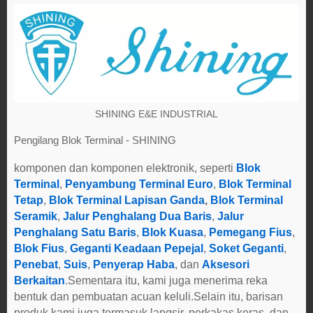
SHINING E&E INDUSTRIAL
Pengilang Blok Terminal - SHINING
komponen dan komponen elektronik, seperti
Blok
Terminal
,
Penyambung Terminal Euro
,
Blok Terminal
Tetap
,
Blok Terminal Lapisan Ganda
,
Blok Terminal
Seramik
,
Jalur Penghalang Dua Baris
,
Jalur
Penghalang Satu Baris
,
Blok Kuasa
,
Pemegang Fius
,
Blok Fius
,
Geganti Keadaan Pepejal
,
Soket Geganti
,
Penebat
,
Suis
,
Penyerap Haba
, dan
Aksesori
Berkaitan
.Sementara itu, kami juga menerima reka
bentuk dan pembuatan acuan keluli.Selain itu, barisan
produk kami juga termasuk langsir, perkakas keras, dan