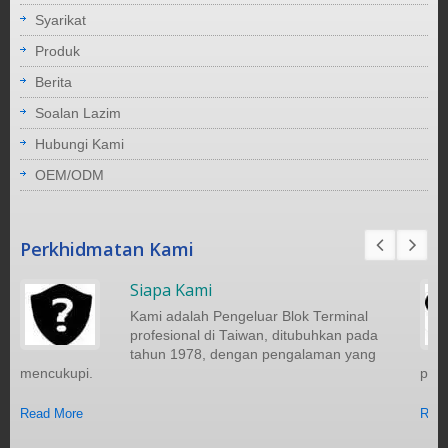
Syarikat
Produk
Berita
Soalan Lazim
Hubungi Kami
OEM/ODM
Perkhidmatan Kami
Siapa Kami
Kami adalah Pengeluar Blok Terminal
profesional di Taiwan, ditubuhkan pada
tahun 1978, dengan pengalaman yang
mencukupi.
pela
Read More
Read