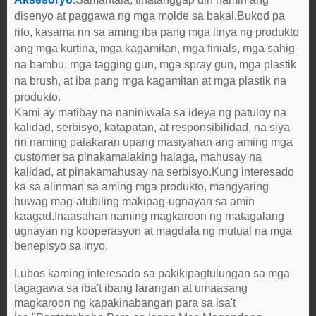
disenyo at paggawa ng mga molde sa bakal.Bukod pa
rito, kasama rin sa aming iba pang mga linya ng produkto
ang mga kurtina, mga kagamitan, mga finials, mga sahig
na bambu, mga tagging gun, mga spray gun, mga plastik
na brush, at iba pang mga kagamitan at mga plastik na
produkto.
Kami ay matibay na naniniwala sa ideya ng patuloy na
kalidad, serbisyo, katapatan, at responsibilidad, na siya
rin naming patakaran upang masiyahan ang aming mga
customer sa pinakamalaking halaga, mahusay na
kalidad, at pinakamahusay na serbisyo.Kung interesado
ka sa alinman sa aming mga produkto, mangyaring
huwag mag-atubiling makipag-ugnayan sa amin
kaagad.Inaasahan naming magkaroon ng matagalang
ugnayan ng kooperasyon at magdala ng mutual na mga
benepisyo sa inyo.
Lubos kaming interesado sa pakikipagtulungan sa mga
tagagawa sa iba't ibang larangan at umaasang
magkaroon ng kapakinabangan para sa isa't