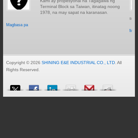
Kami ay propesyonal na Tagagawa ng
Terminal Block sa Taiwan, itinatag noong
1978, na may sapat na karanasan.
seap
Magbasa pa
Mag
Copyright © 2026
SHINING E&E INDUSTRIAL CO., LTD
. All
Rights Reserved.