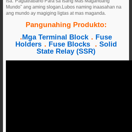
isa."Pagtatrabaho Para sa Isang Mas Magandang
Mundo" ang aming slogan.Lubos naming inaasahan na
ang mundo ay magiging ligtas at mas maganda.
Pangunahing Produkto:
.
Mga Terminal Block
．
Fuse
Holders
．
Fuse Blocks
．
Solid
State Relay (SSR)