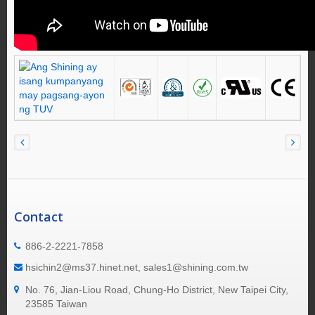
Contact
886-2-2221-7858
hsichin2@ms37.hinet.net, sales1@shining.com.tw
No. 76, Jian-Liou Road, Chung-Ho District, New Taipei City,
23585 Taiwan