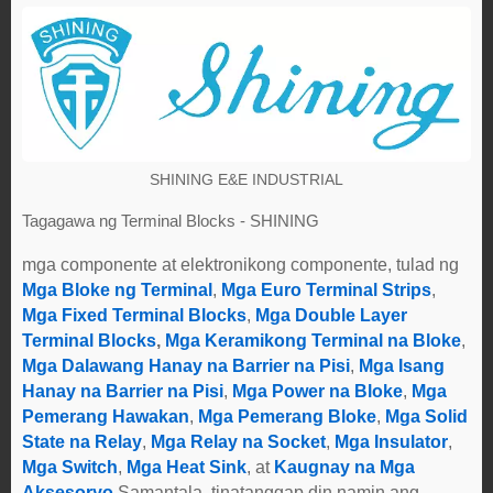
SHINING E&E INDUSTRIAL
Tagagawa ng Terminal Blocks - SHINING
mga componente at elektronikong componente, tulad ng
Mga Bloke ng Terminal
,
Mga Euro Terminal Strips
,
Mga Fixed Terminal Blocks
,
Mga Double Layer
Terminal Blocks
,
Mga Keramikong Terminal na Bloke
,
Mga Dalawang Hanay na Barrier na Pisi
,
Mga Isang
Hanay na Barrier na Pisi
,
Mga Power na Bloke
,
Mga
Pemerang Hawakan
,
Mga Pemerang Bloke
,
Mga Solid
State na Relay
,
Mga Relay na Socket
,
Mga Insulator
,
Mga Switch
,
Mga Heat Sink
, at
Kaugnay na Mga
Aksesoryo
.Samantala, tinatanggap din namin ang