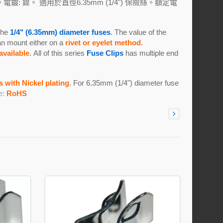
電鍍: 鎳。 適用於直徑6.35mm (1/4") 保險絲。額定電
 the
1/4" (6.35mm) diameter fuses
. The value of the
can mount either on a
rivet or eyelet method
.
vailable
. All of this series
Fuse Clips
has multiple end
 with Nickel plating
. For 6.35mm (1/4") diameter fuse
e:
RoHS