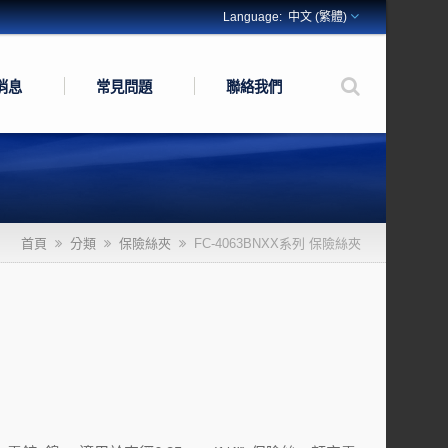
中文 (繁體)
消息
常見問題
聯絡我們
首頁
分類
保險絲夾
FC-4063BNXX系列 保險絲夾