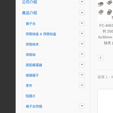
公司介紹
產品介紹
端子台
FC-406
列 250
保險絲座 & 保險絲盒
6x30m
絲夾 
保險絲夾
保險絲
固態繼電器
絕緣礙子
結果 1 - 4
零件
短路片
端子台快插