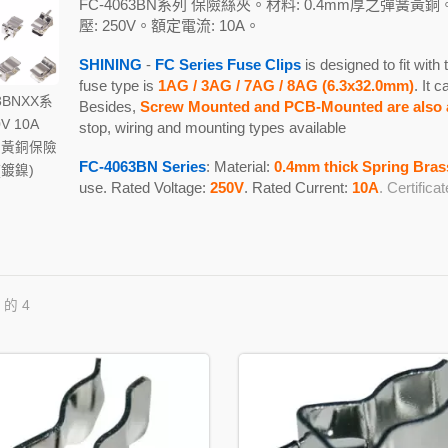
FC-4063BN系列 保險絲夾。材料: 0.4mm厚之彈簧黃銅。
壓: 250V。額定電流: 10A。
SHINING
-
FC Series Fuse Clips
is designed to fit with
fuse type is
1AG / 3AG / 7AG / 8AG (6.3x32.0mm)
. It 
3BNXX系
Besides,
Screw Mounted and PCB-Mounted are also a
V 10A
stop, wiring and mounting types available
m 黃銅保險
FC-4063BN Series
: Material:
0.4mm thick Spring Brass
(鍍鎳)
use. Rated Voltage:
250V
. Rated Current:
10A
. Certificat
 的 4