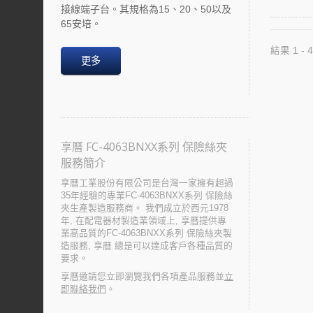
接線端子台。其規格為15、20、50以及
65安培。
結果 1 - 4
更多
享曆 FC-4063BNXX系列 保險絲夾
服務簡介
享曆工業股份有限公司是台灣一家擁有超過
35年經驗的專業FC-4063BNXX系列 保險絲
夾生產製造服務商。 我們成立於西元1978
年, 在配電器材製造業領域上, 享曆提供專
業高品質的FC-4063BNXX系列 保險絲夾製
造服務, 享曆 總是可以達成客戶各種品質的
要求。
享曆邀請您立即瀏覽我們各項產品服務並
立
即聯絡我們
。