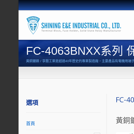
FC-4063BNXX系列
黃銅鍍鎳 / 享曆工業是超過40年歷史的專業製造廠，主要產品有電機用
FC-
選項
黃銅
首頁