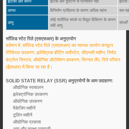
झटका और कंपन
झटके और दुर्घटना से प्रभावित नहीं
झटके औ
लागत
विनिर्माण प्रक्रिया के कारण अधिक महंगा
कम महं
कोई शारीरिक संपर्क या विद्युत विकिरण के कारण
आयु
संपर्क
लंबी आयु
सॉलिड स्टेट रिले (एसएसआर) के अनुप्रयोग
वर्तमान में, सॉलिड स्टेट रिले (एसएसआर) का व्यापक उपयोग कंप्यूटर
पेरिफेरल उपकरण, इलेक्ट्रिक हीटिंग
थर्मोस्टेट, सीएनसी मशीन, रिमोट
कंट्रोल सिस्टम, औद्योगिक ऑटोमेशन उपकरण, सिग्नल
लैंप, रिले परिवार
(ईएमआर) में किया जा रहा है।
SOLID STATE RELAY (SSR) अनुप्रयोगों के आम उदाहरण:
औद्योगिक स्वचालन
इलेक्ट्रॉनिक उपकरण
औद्योगिक उपकरण
पैकेजिंग मशीनें
टूलिंग मशीनें
औद्योगिक प्रकाश
आग और सुरक्षा प्रणाली