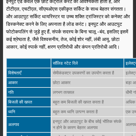
इनपुट एंड केवल एक छोटे कंट्रोल करंट की आवश्यकता होती है, और
टीटीएल, एचटीएल, सीएमओएस एकीकृत सर्किट के साथ बेहतर संगतता।
और आउटपुट सर्किट थायरिस्टर या उच्च शक्ति ट्रांजिस्टर को कनेक्ट और
डिस्कनेक्ट करने के लिए अपनाता है
लोड करंट। इनपुट और आउटपुट
फोटोकपलिंग से जुड़े हुए हैं, संपर्क सदस्य के बिना चालू
–बंद, इसलिए इसमें
कई श्रेष्ठता है, जैसे विश्वसनीय, तेज, कोई शोर नहीं, लंबी आयु, छोटा
आकार, कोई स्पार्क नहीं, क्षरण प्रतिरोधी और कंपन प्रतिरोधी आदि।
सॉलिड स्टेट रिले
इलेक्ट
विशेषताएँ
सेमीकंडक्टर उपकरणों का उपयोग करता है
इलेक्ट
आकार
छोटा आकार
बड़ा 
गति
लगभग तत्काल
धीमी ग
बिजली की खपत
बहुत कम बिजली की खपत करता है
अधिक 
ध्वनि
बहुत कम ध्वनि उत्पन्न करता है
एक उच्
इनपुट और आउटपुट के बीच कोई भौतिक संपर्क
अलगाव
अलगाव
न होने के कारण बेहतर अलगाव