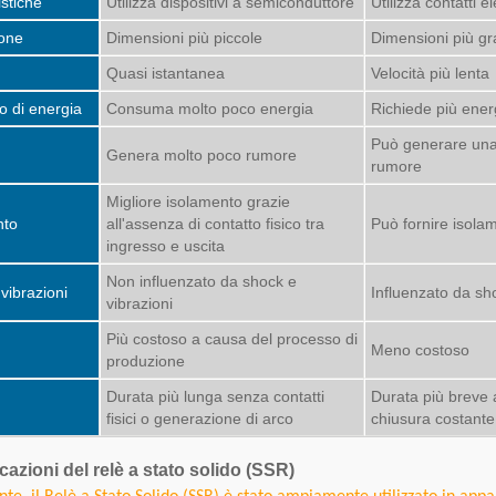
istiche
Utilizza dispositivi a semiconduttore
Utilizza contatti e
one
Dimensioni più piccole
Dimensioni più gr
Quasi istantanea
Velocità più lenta
 di energia
Consuma molto poco energia
Richiede più ener
Può generare una 
Genera molto poco rumore
rumore
Migliore isolamento grazie
nto
all'assenza di contatto fisico tra
Può fornire isola
ingresso e uscita
Non influenzato da shock e
vibrazioni
Influenzato da sho
vibrazioni
Più costoso a causa del processo di
Meno costoso
produzione
Durata più lunga senza contatti
Durata più breve 
fisici o generazione di arco
chiusura costante 
cazioni del relè a stato solido (SSR)