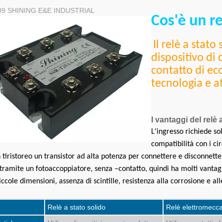
09
SHINING E&E INDUSTRIAL
Cos'è un re
Il relè a stato
dispositivo di
contatto di ecc
tecnologia e a
I vantaggi del relè
L'ingresso richiede so
compatibilità con i cir
 tiristoreo un transistor ad alta potenza per connettere e disconnett
 tramite un fotoaccoppiatore, senza
–contatto, quindi ha molti vantag
iccole dimensioni, assenza di scintille, resistenza alla corrosione e all
Relè a stato solido
Relè elettromecc