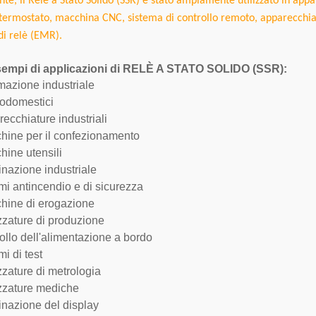
te, il Relè a Stato Solido (SSR) è stato ampiamente utilizzato in ap
termostato, macchina CNC, sistema di controllo remoto, apparecchiat
di relè (EMR).
esempi di applicazioni di RELÈ A STATO SOLIDO (SSR):
mazione industriale
rodomestici
ecchiature industriali
hine per il confezionamento
hine utensili
inazione industriale
mi antincendio e di sicurezza
hine di erogazione
zzature di produzione
ollo dell'alimentazione a bordo
mi di test
zzature di metrologia
ezzature mediche
inazione del display