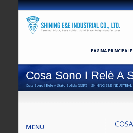
PAGINA PRINCIPALE
Cosa Sono I Relè A S
Cosa Sono I Relè A Stato Solido (SSR)? | SHINING E&E INDUSTRIAL È Un
COSA
MENU