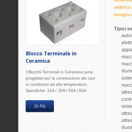
Attualmen
elettrico
famiglia 
Tipici 
auto
elett
appar
Blocco Terminale in
macc
Ceramica
macc
illum
I Blocchi Terminali in Ceramica sono
siste
progettati per la connessione dei cavi
in condizioni ad alta temperatura.
macc
Specifiche: 15A / 20A / 50A / 65A.
attre
contr
Di Più
siste
attre
attr
illum