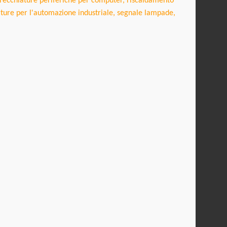
parecchiature periferiche per computer, riscaldamento
ure per l'automazione industriale, segnale
lampade,