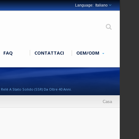
Italiano
FAQ
CONTATTACI
OEM/ODM
 Relè A Stato Solido (SSR) Da Oltre 40 Anni.
Casa