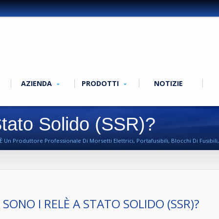
AZIENDA
PRODOTTI
NOTIZIE
tato Solido (SSR)?
 Produttore Professionale Di Morsetti Elettrici, Portafusibili, Blocchi Di Fusibili,
 SONO I RELÈ A STATO SOLIDO (SSR)?