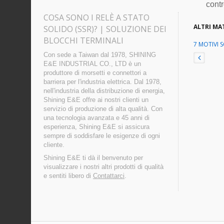
contr
COSA SONO I RELÈ A STATO
ALTRI MAT
SOLIDO (SSR)? | SOLUZIONE DEI
BLOCCHI TERMINALI
7 MOTIVI S
Con sede a Taiwan dal 1978, SHINING
E&E INDUSTRIAL CO., LTD è un
produttore di morsetti e connettori a
barriera per l'industria elettrica. Dal 1978,
nell'industria della distribuzione di energia,
Shining E&E offre ai nostri clienti un
servizio di produzione di alta qualità. Con
una tecnologia avanzata e 45 anni di
esperienza, Shining E&E si assicura
sempre di soddisfare le esigenze di ogni
cliente.
Shining E&E ti dà il benvenuto per
visualizzare i nostri altri prodotti di qualità
e sentiti libero di
Contattarci
.