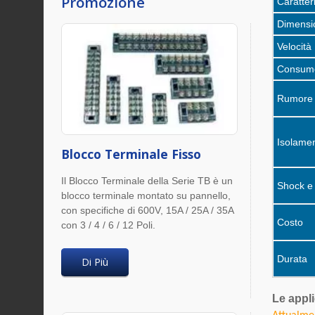
Promozione
Caratter
Dimensi
Velocità
Consumo
Rumore
Isolame
Blocco Terminale Fisso
Il Blocco Terminale della Serie TB è un
Shock e 
blocco terminale montato su pannello,
con specifiche di 600V, 15A / 25A / 35A
Costo
con 3 / 4 / 6 / 12 Poli.
Durata
Di Più
Le appli