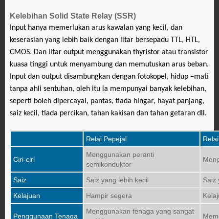
Kelebihan Solid State Relay (SSR)
Input hanya memerlukan arus kawalan yang kecil, dan
keserasian yang lebih baik dengan litar bersepadu TTL, HTL,
CMOS. Dan litar output menggunakan thyristor atau transistor
kuasa tinggi untuk menyambung dan memutuskan
arus beban.
Input dan output disambungkan dengan fotokopel, hidup
–mati
tanpa ahli sentuhan, oleh itu ia mempunyai banyak kelebihan,
seperti boleh dipercayai, pantas, tiada hingar, hayat panjang,
saiz kecil, tiada percikan, tahan kakisan dan tahan getaran dll.
Relai Pepejal
Relai
Menggunakan peranti
Ciri-ciri
Meng
semikonduktor
Saiz
Saiz yang lebih kecil
Saiz 
Kelajuan
Hampir segera
Kelaj
Menggunakan tenaga yang sangat
Penggunaan Tenaga
Meme