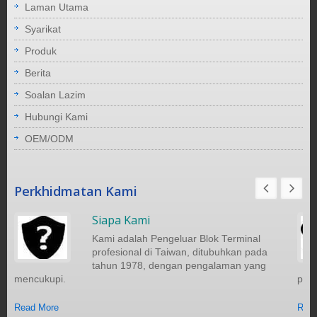
Laman Utama
Syarikat
Produk
Berita
Soalan Lazim
Hubungi Kami
OEM/ODM
Perkhidmatan Kami
Siapa Kami
Kami adalah Pengeluar Blok Terminal
profesional di Taiwan, ditubuhkan pada
tahun 1978, dengan pengalaman yang
mencukupi.
pela
Read More
Read