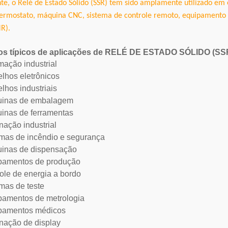
te, o Relé de Estado Sólido (SSR) tem sido amplamente utilizado e
ermostato, máquina CNC, sistema de controle remoto, equipamento d
R).
s típicos de aplicações de RELÉ DE ESTADO SÓLIDO (SS
mação industrial
elhos eletrônicos
lhos industriais
inas de embalagem
inas de ferramentas
nação industrial
emas de incêndio e segurança
inas de dispensação
pamentos de produção
role de energia a bordo
emas de teste
pamentos de metrologia
pamentos médicos
inação de display