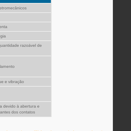
eletromecânicos
enta
gia
uantidade razoável de
olamento
ue e vibração
ta devido à abertura e
antes dos contatos