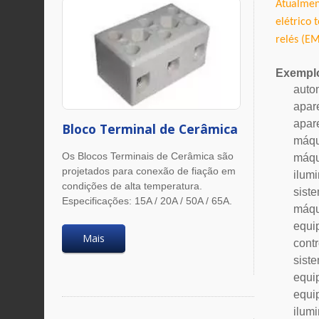
Atualmen
elétrico
t
relés (EM
Exemplo
auto
apar
apare
Bloco Terminal de Cerâmica
máqu
Os Blocos Terminais de Cerâmica são
máqu
projetados para conexão de fiação em
ilumi
condições de alta temperatura.
sist
Especificações: 15A / 20A / 50A / 65A.
máqu
equi
Mais
cont
sist
equi
equi
ilum