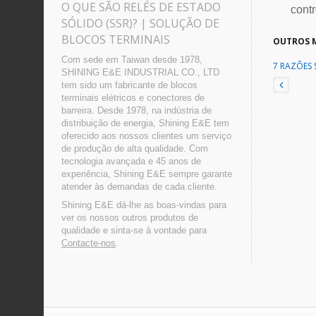
O QUE SÃO RELÉS DE ESTADO
cont
SÓLIDO (SSR)? | SOLUÇÃO DE
BLOCOS TERMINAIS
OUTROS M
Com sede em Taiwan desde 1978,
7 RAZÕES 
SHINING E&E INDUSTRIAL CO., LTD
tem sido um fabricante de blocos
terminais elétricos e conectores de
barreira. Desde 1978, na indústria de
distribuição de energia, Shining E&E tem
oferecido aos nossos clientes um serviço
de produção de alta qualidade. Com
tecnologia avançada e 45 anos de
experiência, Shining E&E sempre garante
atender às demandas de cada cliente.
Shining E&E dá-lhe as boas-vindas para
ver os nossos outros produtos de
qualidade e sinta-se à vontade para
Contacte-nos
.