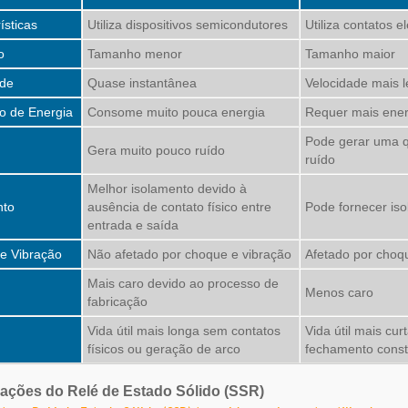
ísticas
Utiliza dispositivos semicondutores
Utiliza contatos 
o
Tamanho menor
Tamanho maior
ade
Quase instantânea
Velocidade mais l
 de Energia
Consome muito pouca energia
Requer mais ener
Pode gerar uma q
Gera muito pouco ruído
ruído
Melhor isolamento devido à
nto
ausência de contato físico entre
Pode fornecer is
entrada e saída
e Vibração
Não afetado por choque e vibração
Afetado por choq
Mais caro devido ao processo de
Menos caro
fabricação
Vida útil mais longa sem contatos
Vida útil mais cur
físicos ou geração de arco
fechamento const
cações do Relé de Estado Sólido (SSR)