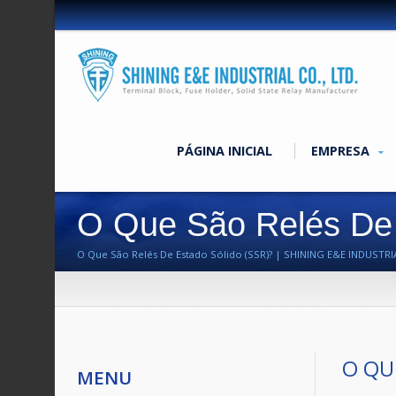
PÁGINA INICIAL
EMPRESA
O Que São Relés De 
O Que São Relés De Estado Sólido (SSR)? | SHINING E&E INDUSTRIAL
O QU
MENU