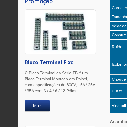
Promoção
Caracter
Tamanh
Velocid
Consumo
Ruído
Bloco Terminal Fixo
Isolame
O Bloco Terminal da Série TB é um
Bloco Terminal Montado em Painel,
Choque 
com especificações de 600V, 15A / 25A
/ 35A com 3 / 4 / 6 / 12 Pólos.
Custo
Mais
Vida útil
As apli