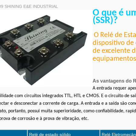
09
SHINING E&E INDUSTRIAL
O que é um
(SSR)?
O Relé de Est
dispositivo d
de excelente 
equipamentos 
As vantagens do R
A entrada requer ape
lidade com circuitos integrados TTL, HTL e CMOS. E o circuito de saí
ectar e desconectar
a corrente de carga. A entrada e a saída são co
to, portanto, possui muita superioridade, como confiabilidade, rapi
 prova de corrosão e à prova de vibração, etc.
Relé de estado sólido
Relé Eletromecân