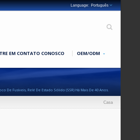
Português
TRE EM CONTATO CONOSCO
OEM/ODM
co De Fusíveis, Relé De Estado Sólido (SSR) Há Mais De 40 Anos.
Casa