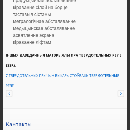
прадукцыйнае абсталяванне
кіраванне сілой на борце
тэставыя сістэмы
метралогічнае абсталяванне
медыцынскае абсталяванне
асвятленне экрана
кіраванне ліфтам
ІНШЫЯ ДАВЕДАЧНЫЯ МАТЭРЫЯЛЫ ПРА ТВЕРДОТЕЛЬНЫЯ РЕЛЕ
(SSR):
7 ТВЕРДОТЕЛЬНЫХ ПРЫЧЫН ВЫКАРЫСТОЎВАЦЬ ТВЕРДОТЕЛЬНЫЯ
РЕЛЕ
Кантакты