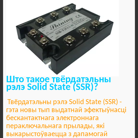
Што такое твёрдатэльны
рэлэ Solid State (SSR)?
Твёрдатэльны рэлэ Solid State (SSR) -
гэта новы тып выдатнай эфектыўнасці
бескантактнага электроннага
пераключальнага прылады, які
выкарыстоўваецца з дапамогай