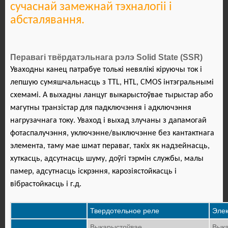
сучаснай замежнай тэхналогіі і
абсталявання.
Перавагі твёрдатэльнага рэлэ Solid State (SSR)
Уваходны канец патрабуе толькі невялікі кіруючы ток і
лепшую сумяшчальнасць з TTL, HTL, CMOS інтэгральнымі
схемамі. А выхадны ланцуг выкарыстоўвае тырыстар або
магутны транзістар для падключэння і адключэння
нагрузачнага току. Уваход і выхад злучаны з дапамогай
фотаспалучэння, уключэнне/выключэнне без кантактнага
элемента, таму мае шмат пераваг, такіх як надзейнасць,
хуткасць, адсутнасць шуму, доўгі тэрмін службы, малы
памер, адсутнасць іскрэння, карозіястойкасць і
вібрастойкасць і г.д.
Твердотельное реле
Элек
Выкарыстоўвае
Выка