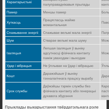
Характарыстыкі
палуправаднікавыя прылады
кант
Памер
Меншы памер
Бол
Працягласць майже
Хуткасць
Паво
момантальная
Спажыванне энергіі
Спажывае вельмі мала энергіі
Патр
Шум
Стварае вельмі мала шуму
Можа
Лепшая ізаляцыя ў выніку
Ізаляцыя
адсутнасці фізічнага кантакту
Можа
паміж уваходам і выходам
Удар і вібрацыя
Не ўплывае на ўдар і вібрацыю
Ўплы
Даражэйшыя ў выніку
Кошт
Дар
тэхналагічнага працэсу вырабу
Даўжэйшы тэрмін службы без
Каро
Срок службы
фізічнага кантакту або генерацыі
паст
духавога збурэння
кант
Прыклады выкарыстання твёрдатэльнага рэле