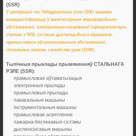
(SSR)
У цяперашні час Твёрдацельны рэле (SSR) шырока
выкарыстоўваецца ў камп'ютэрным перыферыйным
абсталяванні, электрычным награванні
тэрмарэгулятары,
станках з ЧПК, сістэмах дыстанцыйнага кіравання,
прамысловым аўтаматызаваным абсталяванні,
сігнальных
лямпах, сямействе рэле (EMR).
Тыпічныя прыклады прымяненняў СТАЛЬНАГА
РЭЛЕ (SSR):
прамысловая аўтаматызацыя
электронныя прылады
прамысловыя прылады
пакавальныя машыны
інструментальныя машыны
прамысловае асвятленне
пажарна-бяспекавыя сістэмы
дыспенсінгавыя машыны