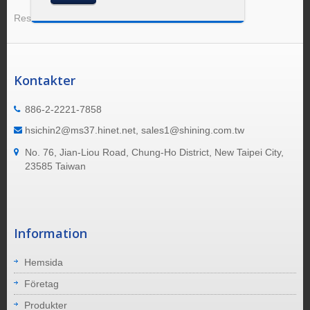
Resultat 1 - 8 av 8
Kontakter
886-2-2221-7858
hsichin2@ms37.hinet.net, sales1@shining.com.tw
No. 76, Jian-Liou Road, Chung-Ho District, New Taipei City,
23585 Taiwan
Information
Hemsida
Företag
Produkter