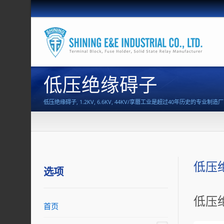
低压绝缘碍子
低压绝缘碍子, 1.2KV, 6.6KV, 44KV/享曆工业是超过40年历
低压
选项
低压绝缘
首页