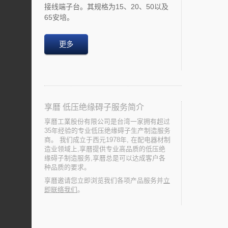
接线端子台。其规格为15、20、50以及
65安培。
更多
享曆 低压绝缘碍子服务简介
享曆工業股份有限公司是台湾一家拥有超过
35年经验的专业低压绝缘碍子生产制造服务
商。 我们成立于西元1978年, 在配电器材制
造业领域上,享曆提供专业高品质的低压绝
缘碍子制造服务,享曆总是可以达成客户各
种品质的要求。
享曆邀请您立即浏览我们各项产品服务并
立
即联络我们
。