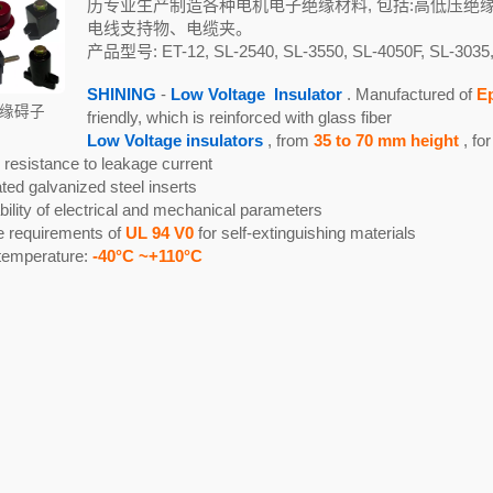
历专业生产制造各种电机电子绝缘材料, 包括:高低压绝
电线支持物、电缆夹。
产品型号: ET-12, SL-2540, SL-3550, SL-4050F, SL-3035
SHINING
-
Low Voltage
Insulator
. Manufactured of
E
缘碍子
friendly, which is reinforced with glass fiber
Low Voltage insulators
, from
35 to 70 mm height
, for
 resistance to leakage current
ed galvanized steel inserts
bility of electrical and mechanical parameters
e requirements of
UL 94 V0
for self-extinguishing materials
temperature:
-40°C ~+110°C